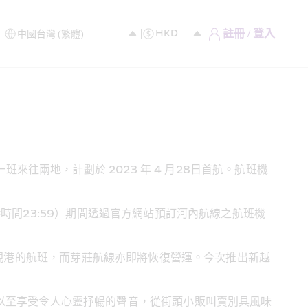
註冊 / 登入
來往兩地，計劃於 2023 年 4 月28日首航。航班機
香港時間23:59）期間透過官方網站預訂河內航線之航班機
港往來峴港的航班，而芽莊航線亦即將恢復營運。今次推出新越
以至享受令人心靈抒暢的聲音，從街頭小販叫賣別具風味