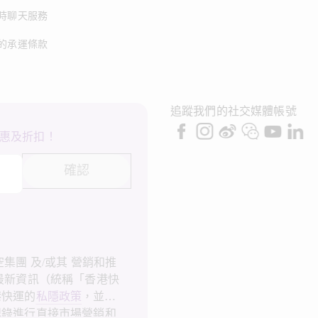
時聊天服務
的承運條款
追蹤我們的社交媒體帳號
惠及折扣！
確認
集團 及/或其 營銷和推
最新資訊（統稱「香港快
港快運的
私隱政策
，並同
記錄進行直接市場營銷和