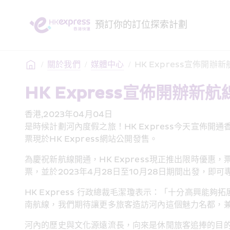
預訂
你的訂位
探索
計劃
/
關於我們
/
媒體中心
/
HK Express宣佈開
HK Express宣佈開辦
香港,2023年04月04日
是時候計劃河內度假之旅！HK Express今天宣佈開
票現於HK Express網站公開發售。
為慶祝新航線開通，HK Express現正推出限時優惠，
票，並於2023年4月28日至10月28日期間出發，即
HK Express 行政總裁毛潔瓊表示：「十分高興能夠
南航線，我們期待讓更多旅客造訪河內這個魅力名都，
河內的歷史與文化源遠流長，向來是休閒旅客追捧的目