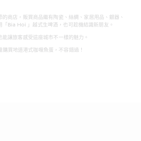
節的商店，販買商品繼有陶瓷、絲綢、家居用品、銀器、
ia Hoi 」越式生啤酒，也可趁機結識新朋友。
也能讓旅客感受這座城市不一樣的魅力。
機艙購買地道港式咖喱魚蛋，不容錯過！