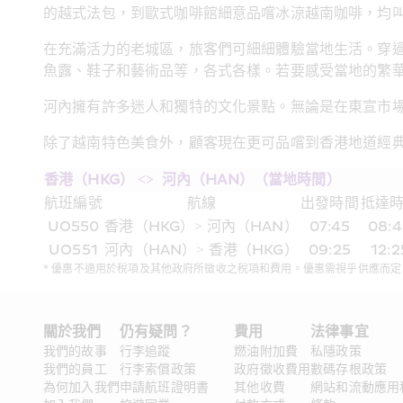
的越式法包，到歐式咖啡館細意品嚐冰涼越南咖啡，均
在充滿活力的老城區，旅客們可細細體驗當地生活。穿
魚露、鞋子和藝術品等，各式各樣。若要感受當地的繁華夜
河內擁有許多迷人和獨特的文化景點。無論是在東宣市
除了越南特色美食外，顧客現在更可品嚐到香港地道經典小
香港（HKG） <>  河內（HAN）（當地時間）
航班編號
航線
出發時間
抵達
UO550
香港（HKG）> 河內（HAN）
07:45
08:
UO551
河內（HAN）> 香港（HKG）
09:25
12:2
* 優惠不適用於稅項及其他政府所徵收之稅項和費用。優惠需視乎供應而
關於我們 
仍有疑問？ 
費用
法律事宜 
我們的故事
行李追蹤
燃油附加費
私隱政策
我們的員工
行李索償政策
政府徵收費用
數碼存根政策
為何加入我們
申請航班證明書
其他收費
網站和流動應用