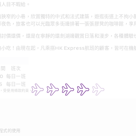
叫人目不暇給。
過狹窄的小巷，欣賞獨特的中式和法式建築，遊逛街道上不拘小
色，旅客也可以光臨眾多街邊排著一張張膠凳的咖啡館，享用「B
場討價還價，還是在寧靜的還劍湖邊觀賞日落和漫步，各種體驗
吃！由現在起，凡乘搭HK Express航班的顧客，皆可在
時間
班次
40
每日一班
5
每日一班
定，受使用條款約束。
程式的使用