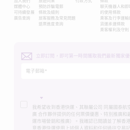
加入我們
旅遊同業
付款方式
條款
媒體中心
預防詐騙電郵
聊天機器人和即
可持續發展
條款及細則
的使用條款
廣告查詢
旅客服務及常見問題
乘客及行李運輸
退票進度查詢
貨運承運條款
乘客權利及守則
立即訂閱，即可第一時間獲取我們最新獨家優
電子郵箱*
我希望收到香港快運、其聯屬公司 同屬國泰航空
廣 合作夥伴提供的任何票價優惠、特別推廣和
運市場營銷和推廣）。我確認已閱讀並了解香
意香港快運使用上述個人資料和任何過往交易