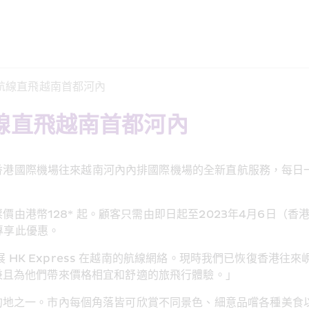
辦新航線直飛越南首都河內
新航線直飛越南首都河內
通香港國際機場往來越南河內內排國際機場的全新直航服務，每日一班
票價由港幣128* 起。顧客只需由即日起至2023年4月6日（
可專享此優惠。
拓展 HK Express 在越南的航線網絡。現時我們已恢復香
兼且為他們帶來價格相宜和舒適的旅飛行體驗。」
的地之一。市內每個角落皆可欣賞不同景色、細意品嚐各種美食