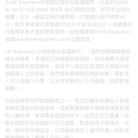
入HK Express官網預訂馬尼拉航線機票，以及於2023 
年 10 月 13至2024 年3月 30日期間出發，即可享此特別
優惠。此外，顧客在預訂機票時，只需額外繳付港幣10
元，即可享寄艙行李限額20公斤升級至30公斤，為顧客的
行程帶來更方便與更具彈性。航班機票現於HK Express
官網www.hkexpress.com公開發售。
HK Express 行政總裁毛潔瓊表示：「我們很高興擴展航
線至菲律賓。香港前往菲律賓航程很短，而菲律賓不僅是
香港旅客的度假勝地，更是不少居住在香港和大灣區內菲
律賓藉人士的家園。我們很高興開通這條新航線，讓更多
人可以與親人共聚，以及享受期待已久的假期，探索群島
奇觀。」
作為菲律賓熱門旅遊勝地之一，馬尼拉擁有各種迷人景緻
和琳琅滿目的地道美食。這座繁華首都不單是菲律賓島國
的心臟地帶，更是驚喜處處的地方。由歷史文化遺產，如
聯合國教科文組織認可的王城區、繁盛的馬卡蒂區內、別
具一格的時尚精品店、以至被認為世上最早的唐人街美食