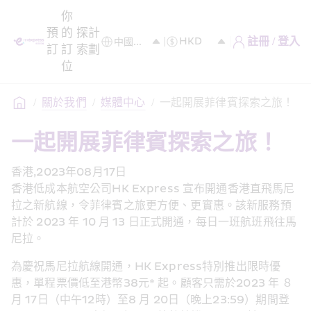
你
預
的
探
計
註冊 / 登入
訂
訂
索
劃
位
/
關於我們
/
媒體中心
/
一起開展菲律賓探索之旅！
一起開展菲律賓探索之旅！
香港,2023年08月17日
香港低成本航空公司HK Express 宣布開通香港直飛馬尼
拉之新航線，令菲律賓之旅更方便、更實惠。該新服務預
計於 2023 年 10 月 13 日正式開通，每日一班航班飛往馬
尼拉。
為慶祝馬尼拉航線開通，HK Express特別推出限時優
惠，單程票價低至港幣38元* 起。顧客只需於2023 年 ８
月 17日（中午12時）至8 月 20日（晚上23:59）期間登