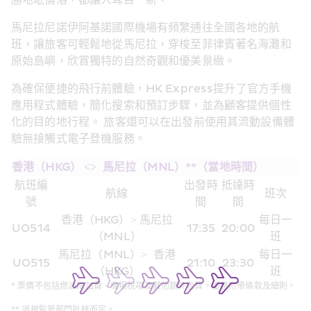
勝地岷倫洛，都讓人耳目一新。
馬尼拉尼諾伊阿基諾國際機場有頻繁通往全國各地的航
班，讓旅客可輕鬆地從馬尼拉，穿梭至菲律賓著名海灘和
原始島嶼，欣賞獨特的自然奇觀和優美景緻。
為確保便捷的飛行前體驗，HK Express提升了官方手機
應用程式體驗，簡化搜索和預訂步驟，並為顧客提供個性
化的目的地行程。 旅客還可以在出發前使用其流動設備體
驗無接觸式電子登機服務。
香港（HKG） <>  馬尼拉（MNL）**（當地時間）
航班編
出發時
抵達時
航線
班次
號
間
間
香港（HKG）> 馬尼拉
每日一
UO514
17:35
20:00
（MNL）
班
馬尼拉（MNL）>  香港
每日一
UO515
21:10
23:30
（HKG）
班
* 票價不包括燃油附加費、機場稅項及其他額外收費。優惠附帶條款及細則。
** 須按監管部門批核而定。