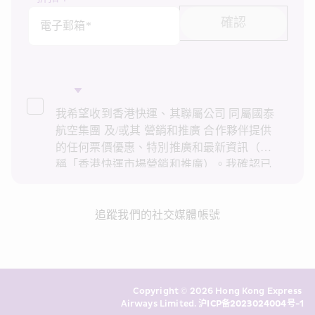
確認
電子郵箱*
我希望收到香港快運、其聯屬公司 同屬國泰
航空集團 及/或其 營銷和推廣 合作夥伴提供
的任何票價優惠、特別推廣和最新資訊（統
稱「香港快運市場營銷和推廣）。我確認已
閱讀並了解香港快運的
私隱政策
，並同意香
港快運使用上述個人資料和任何過往交易記
錄進行直接市場營銷和推廣。我知悉在未經
追蹤我們的社交媒體帳號
我的同意下，香港快運不會使用我的個人資
料作直接營銷和推廣用途。詳情請參閱香港
快運的
私隱政策
。
Copyright © 2026 Hong Kong Express 
Airways Limited. 
沪ICP备2023024004号-1