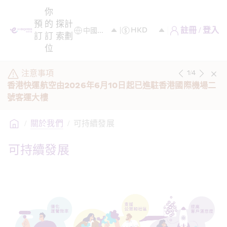
你
預
的
探
計
註冊 / 登入
訂
訂
索
劃
位
注意事項
1
/
4
香港快運航空由2026年6月10日起已進駐香港國際機場二
號客運大樓 
/
關於我們
/
可持續發展
可持續發展 