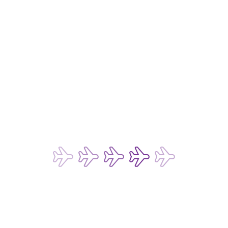
廣告查詢
仍有疑問？ 
行李追蹤
行李索償政策
申請航班證明書
旅遊同業
預防詐騙電郵
條款及細則
旅客服務及常見問題
退票進度查詢
費用
燃油附加費
政府徵收費用
其他收費
付款方式
法律事宜 
私隱政策
數碼存根政策
網站和流動應用程式的使用條款
聊天機器人和即時聊天服務的使用條款
乘客及行李運輸的承運條款