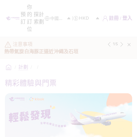
你
預
的
探
計
註冊 / 登入
訂
訂
索
劃
位
注意事項
1
/
5
熱帶氣旋白海豚正逼近沖繩及石垣
/
計劃
/
/
精彩體驗與門票