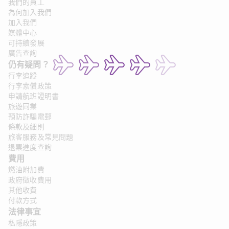
我們的員工
為何加入我們
加入我們
媒體中心
可持續發展
廣告查詢
仍有疑問？ 
行李追蹤
行李索償政策
申請航班證明書
旅遊同業
預防詐騙電郵
條款及細則
旅客服務及常見問題
退票進度查詢
費用
燃油附加費
政府徵收費用
其他收費
付款方式
法律事宜 
私隱政策