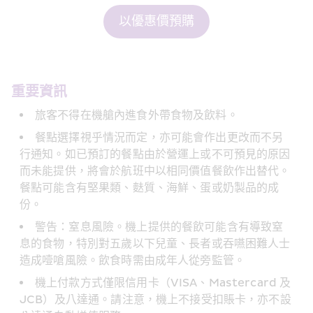
以優惠價預購
重要資訊
旅客不得在機艙內進食外帶食物及飲料。
餐點選擇視乎情況而定，亦可能會作出更改而不另
行通知。如已預訂的餐點由於營運上或不可預見的原因
而未能提供，將會於航班中以相同價值餐飲作出替代。
餐點可能含有堅果類、麩質、海鮮、蛋或奶製品的成
份。
警告：窒息風險。機上提供的餐飲可能含有導致窒
息的食物，特別對五歲以下兒童、長者或吞嚥困難人士
造成噎嗆風險。飲食時需由成年人從旁監管。
機上付款方式僅限信用卡（VISA、Mastercard 及 
JCB）及八達通。請注意，機上不接受扣賬卡，亦不設