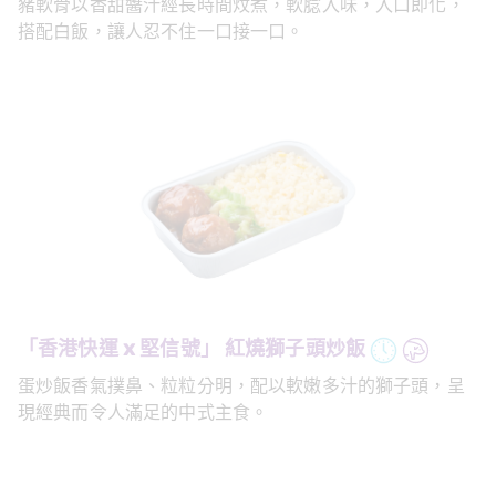
豬軟骨以香甜醬汁經長時間炆煮，軟腍入味，入口即化，
搭配白飯，讓人忍不住一口接一口。
「香港快運 x 堅信號」 紅燒獅子頭炒飯
蛋炒飯香氣撲鼻、粒粒分明，配以軟嫩多汁的獅子頭，呈
現經典而令人滿足的中式主食。