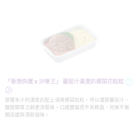
「香港快運 x 沙嗲王」 蕃茄汁漢堡扒椰菜花粒粒
厚實多汁的漢堡扒配上清爽椰菜粒粒，伴以濃厚蕃茄汁，
酸甜開胃之餘更添惹味。口感豐富而不失輕盈，完美平衡
飽足感與清新滋味。