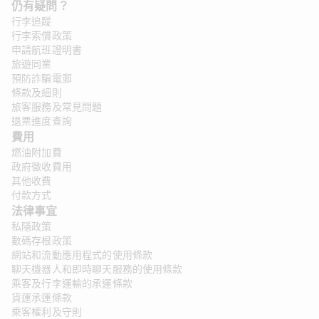
仍有疑問？ 
行李追蹤
行李索償政策
申請航班證明書
旅遊同業
預防詐騙電郵
條款及細則
旅客服務及常見問題
退票進度查詢
費用
燃油附加費
政府徵收費用
其他收費
付款方式
法律事宜 
私隱政策
數碼存根政策
網站和流動應用程式的使用條款
聊天機器人和即時聊天服務的使用條款
乘客及行李運輸的承運條款
貨運承運條款
乘客權利及守則