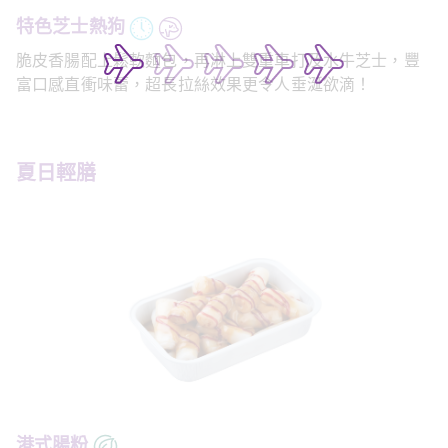
特色芝士熱狗
脆皮香腸配上鬆軟麵包，再淋上雙重車打及水牛芝士，豐
富口感直衝味蕾，超長拉絲效果更令人垂涎欲滴！
夏日輕膳
港式腸粉