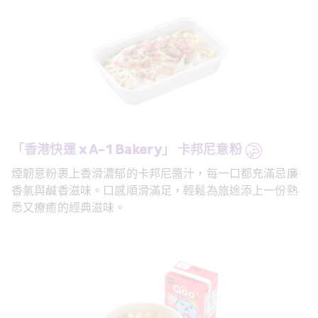
「香港快運 x A-1 Bakery」 卡邦尼意粉
煙韌意粉裹上香滑濃郁的卡邦尼醬汁，每一口都充滿忌廉
香氣與鹹香滋味。口感順滑滿足，輕鬆為旅途添上一份熟
悉又療癒的經典滋味。