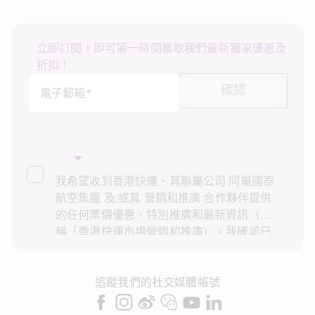
立即訂閱，即可第一時間獲取我們最新獨家優惠及
折扣！
確認
電子郵箱*
我希望收到香港快運、其聯屬公司 同屬國泰
航空集團 及/或其 營銷和推廣 合作夥伴提供
的任何票價優惠、特別推廣和最新資訊（統
稱「香港快運市場營銷和推廣）。我確認已
閱讀並了解香港快運的
私隱政策
，並同意香
港快運使用上述個人資料和任何過往交易記
錄進行直接市場營銷和推廣。我知悉在未經
追蹤我們的社交媒體帳號
我的同意下，香港快運不會使用我的個人資