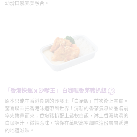
幼滑口感完美融合。
「香港快運 x 沙嗲王」 白咖喱香茅豬扒飯
原本只能在香港食到的沙嗲王「白豬飯」首次衝上雲霄。
驚喜聯乘把香港味道帶到世界！清新的香茅氣息於品嚐前
率先撲鼻而來；香嫩豬扒配上鬆軟白飯，淋上香濃幼滑的
白咖喱汁，微辣惹味，讓你在萬呎高空細味這份層層遞進
的地道滋味。