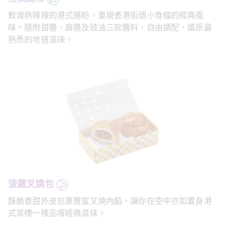
軟滑熱辣辣的港式腸粉，重現香港街頭小食檔的經典風
味。隨附甜醬、麻醬及豉油三款醬料，自由調配，還原最
熟悉的地道滋味。
菠蘿叉燒包
酥脆香甜外皮包裹豐富叉燒內餡，讓你在空中亦如置身港
式茶樓一樣品嚐經典滋味。