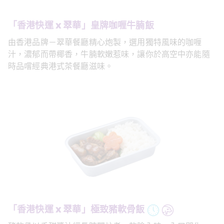
「香港快運 x 翠華」皇牌咖喱牛腩飯
由香港品牌－翠華餐廳精心炮製，選用獨特風味的咖喱
汁，濃郁而帶椰香，牛腩軟嫩惹味，讓你於高空中亦能隨
時品嚐經典港式茶餐廳滋味。
「香港快運 x 翠華」極致豬軟骨飯