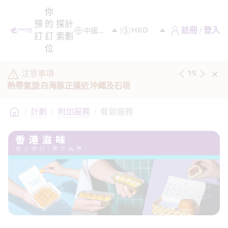
你
預
的
探
計
註冊 / 登入
訂
訂
索
劃
位
注意事項
1
/
5
熱帶氣旋白海豚正逼近沖繩及石垣
/
計劃
/
附加服務
/
餐飲服務