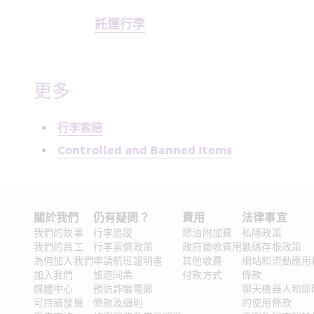
託運行李
更多
行李索賠
Controlled and Banned Items
關於我們 
仍有疑問？ 
費用
法律事宜 
我們的故事
行李追蹤
燃油附加費
私隱政策
我們的員工
行李索償政策
政府徵收費用
數碼存根政策
為何加入我們
申請航班證明書
其他收費
網站和流動應用
加入我們
旅遊同業
付款方式
條款
媒體中心
預防詐騙電郵
聊天機器人和即
可持續發展
條款及細則
的使用條款