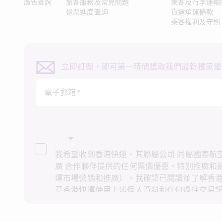
廣告查詢
旅客服務及常見問題
乘客及行李運輸
退票進度查詢
貨運承運條款
乘客權利及守則
立即訂閱，即可第一時間獲取我們最新獨家優
電子郵箱*
我希望收到香港快運、其聯屬公司 同屬國泰航空
廣 合作夥伴提供的任何票價優惠、特別推廣和
運市場營銷和推廣）。我確認已閱讀並了解香
意香港快運使用上述個人資料和任何過往交易
推廣。我知悉在未經我的同意下，香港快運不
接營銷和推廣用途。詳情請參閱香港快運的
私