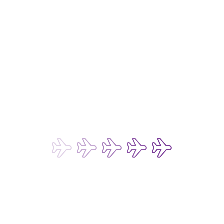
仍有疑問？ 
行李追蹤
行李索償政策
申請航班證明書
旅遊同業
預防詐騙電郵
條款及細則
旅客服務及常見問題
退票進度查詢
費用
燃油附加費
政府徵收費用
其他收費
付款方式
法律事宜 
私隱政策
數碼存根政策
網站和流動應用程式的使用條款
聊天機器人和即時聊天服務的使用條款
乘客及行李運輸的承運條款
貨運承運條款
乘客權利及守則