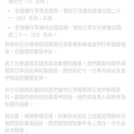
後的七（7）天內；
若寄艙行李完全遺失，需在行李應抵達當日起二十
一（21）天內；以及
若寄艙行李運送出現延誤，需在行李交付寄艙日期
起二十一（21）天內。
即使你已在機場完成填寫行李索償表格或收到行李追蹤報
告，也請發送書面申訴。
為了方便處理及提高成功索償的機會，我們需要你提供細
節如行李的品牌和製造商、顏色和尺寸、行李內容以及當
中物品的購買收據。
你可以透過
此處
找到我們當地行李服務辦公室的聯絡資
料。當我們收到你的書面申訴後，我們的負責人員將會為
你提供協助。
請注意，根據索償法律，如果你未能在上述指定時間內向
我們發送書面投訴，我們將無需對事件負上責任，也不必
給予賠償。