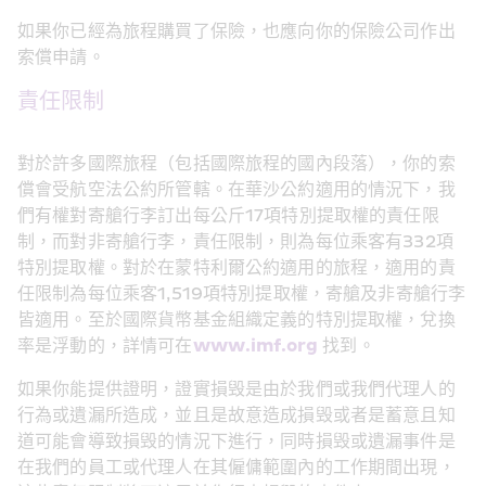
如果你已經為旅程購買了保險，也應向你的保險公司作出
索償申請。
責任限制
對於許多國際旅程（包括國際旅程的國內段落），你的索
償會受航空法公約所管轄。在華沙公約適用的情況下，我
們有權對寄艙行李訂出每公斤17項特別提取權的責任限
制，而對非寄艙行李，責任限制，則為每位乘客有332項
特別提取權。對於在蒙特利爾公約適用的旅程，適用的責
任限制為每位乘客1,519項特別提取權，寄艙及非寄艙行李
皆適用。至於國際貨幣基金組織定義的特別提取權，兌換
率是浮動的，詳情可在
www.imf.org
 找到。
如果你能提供證明，證實損毁是由於我們或我們代理人的
行為或遺漏所造成，並且是故意造成損毁或者是蓄意且知
道可能會導致損毁的情況下進行，同時損毁或遺漏事件是
在我們的員工或代理人在其僱傭範圍內的工作期間出現，