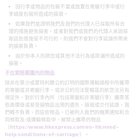
因行李或物品的包裝不當或放置在寄艙行李中或行
李過度包裝所造成的損毁。
如果我們能證明我們及我們的代理人已採取所有合
理的措施避免損害，或者對我們或我們的代理人來說採
取這些措施是不可行的，則我們不會對行李延誤所帶來
的損害負責。
由於你本人的疏忽或其他不法行為或疏漏所造成的
損害。
不在索賠範圍內的物品
除非在華沙或蒙特利爾公約訂明的國際運輸過程中所攜帶
的寄艙或非寄艙行李，或非公約司法管轄區的航空法另有
規定外，對於行李內所（包括寄艙和非寄艙行李）攜帶某
些高價值或易受損物品出現的遺失、損毁或交付延誤，我
們概不負責，而這些物品，已被列入我們的機票通知和合
同條款及/或運輸條款中，被禁止攜帶的物品
（
https://www.hkexpress.com/en-hk/need-
help/conditions-of-carriage/
）。