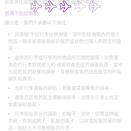
這些責任限制將不適用於你行李損毁的事件上。
索償不包括事項
請注意，我們不承擔以下責任：
非寄艙/手提行李出現損毁，當中包括機艙內的個人
物品。除非該損毁是由於我們或我們代理人的疏忽所造
成。
由你的行李或行李內的物品所引致的損毁。你需要
為你的行李對其他人和/或其財產造成的損害負責，當中
包括對我們財產的損害，並應賠償我們因此產生的所有
損失和費用。
出於行李固有的缺陷、質量或惡習導致的損害。
通常且正常的航空運輸過程中，出現在行李上的正
常磨損和撕裂。
行李突出部分的損毁，如輪子、支架、拉帶或伸縮
手柄、衣架或鉤子、鬆散的蓋子、口袋或鬆散附著的物
品。被貼上不可放標籤的行李。