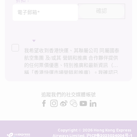
折扣！
確認
電子郵箱*
我希望收到香港快運、其聯屬公司 同屬國泰
航空集團 及/或其 營銷和推廣 合作夥伴提供
的任何票價優惠、特別推廣和最新資訊（統
稱「香港快運市場營銷和推廣）。我確認已
閱讀並了解香港快運的
私隱政策
，並同意香
港快運使用上述個人資料和任何過往交易記
錄進行直接市場營銷和推廣。我知悉在未經
追蹤我們的社交媒體帳號
我的同意下，香港快運不會使用我的個人資
料作直接營銷和推廣用途。詳情請參閱香港
快運的
私隱政策
。
Copyright © 2026 Hong Kong Express 
Airways Limited. 
沪ICP备2023024004号-1