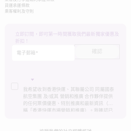
貨運承運條款
乘客權利及守則
立即訂閱，即可第一時間獲取我們最新獨家優惠及
折扣！
確認
電子郵箱*
我希望收到香港快運、其聯屬公司 同屬國泰
航空集團 及/或其 營銷和推廣 合作夥伴提供
的任何票價優惠、特別推廣和最新資訊（統
稱「香港快運市場營銷和推廣）。我確認已
閱讀並了解香港快運的
私隱政策
，並同意香
港快運使用上述個人資料和任何過往交易記