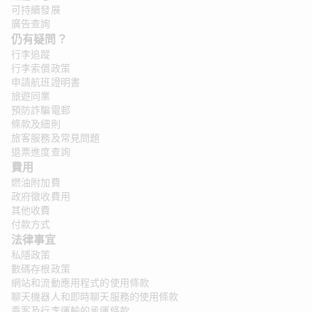
可持續發展
廣告查詢
仍有疑問？ 
行李追蹤
行李索償政策
申請航班證明書
旅遊同業
預防詐騙電郵
條款及細則
旅客服務及常見問題
退票進度查詢
費用
燃油附加費
政府徵收費用
其他收費
付款方式
法律事宜 
私隱政策
數碼存根政策
網站和流動應用程式的使用條款
聊天機器人和即時聊天服務的使用條款
乘客及行李運輸的承運條款