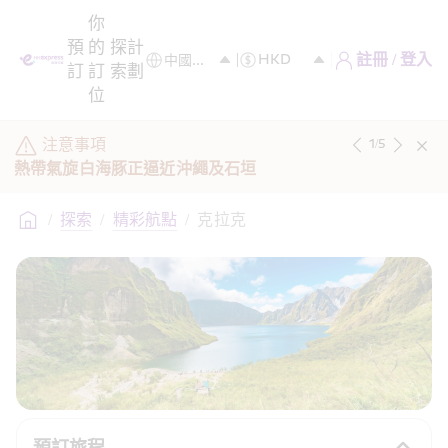
你
預
的
探
計
註冊 / 登入
訂
訂
索
劃
位
注意事項
1
/
5
熱帶氣旋白海豚正逼近沖繩及石垣
/
探索
/
精彩航點
/
克拉克