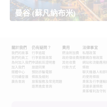
曼谷 (蘇凡納布米)
關於我們 
仍有疑問？ 
費用
法律事宜 
我們的故事
行李追蹤
燃油附加費
私隱政策
我們的員工
行李索償政策
政府徵收費用
數碼存根政策
為何加入我們
申請航班證明書
其他收費
網站和流動應用
加入我們
旅遊同業
付款方式
條款
媒體中心
預防詐騙電郵
聊天機器人和即
可持續發展
條款及細則
的使用條款
廣告查詢
旅客服務及常見問題
乘客及行李運輸
退票進度查詢
貨運承運條款
乘客權利及守則