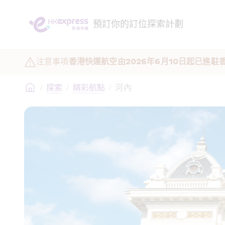
預訂
你的訂位
探索
計劃
注意事項
香港快運航空由2026年6月10日起已進駐
/
探索
/
精彩航點
/
河內