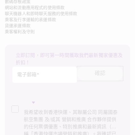
數碼存根政策
網站和流動應用程式的使用條款
聊天機器人和即時聊天服務的使用條款
乘客及行李運輸的承運條款
貨運承運條款
乘客權利及守則
立即訂閱，即可第一時間獲取我們最新獨家優惠及
折扣！
確認
電子郵箱*
我希望收到香港快運、其聯屬公司 同屬國泰
航空集團 及/或其 營銷和推廣 合作夥伴提供
的任何票價優惠、特別推廣和最新資訊（統
稱「香港快運市場營銷和推廣）。我確認已