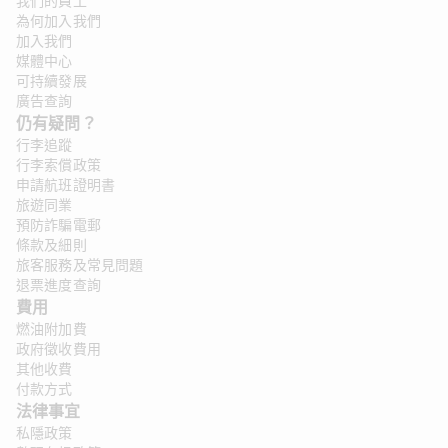
我們的員工
為何加入我們
加入我們
媒體中心
可持續發展
廣告查詢
仍有疑問？ 
行李追蹤
行李索償政策
申請航班證明書
旅遊同業
預防詐騙電郵
條款及細則
旅客服務及常見問題
退票進度查詢
費用
燃油附加費
政府徵收費用
其他收費
付款方式
法律事宜 
私隱政策