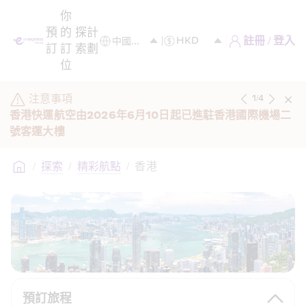
你
預
的
探
計
註冊 / 登入
訂
訂
索
劃
位
注意事項
1
/
4
香港快運航空由2026年6月10日起已進駐香港國際機場二
號客運大樓 
/
探索
/
精彩航點
/
香港
預訂旅程