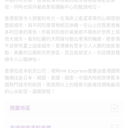
中國內地以來，香港和深圳特區的經濟聯系變得更加緊
密，同時也保持著商業和運輸中心的龍頭地位。
香港是個令人興奮的地方。在海岸上遙望青翠的山嶺環抱
整座城市，與不同的建築物相互映襯。在山上欣賞香港維
多利亞港的景色，所看到的奇妙美景絕不遜色於世界上其
他大城市。看到壯麗的天際線勾勒出港灣的輪廓，都會情
不自禁地愛上這座城市。香港擁有眾多引人入勝的旅遊景
點、美麗的公園和天然景區，而且氣候宜人，在這裡游覽
總令人心曠神怡。
香港低成本航空公司：現時HK Express營運由香港國際
機場往返日本、韓國、泰國、越南、中國內地和菲律賓多
個熱門城市的航班。現使用以上的搜尋功能尋找價格最低
的心水航班，展開旅程！
推薦地區