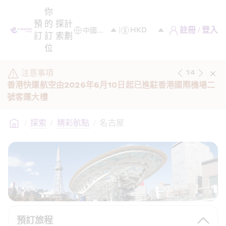
你
預
的
探
計
註冊 / 登入
訂
訂
索
劃
位
注意事項
1
/
4
香港快運航空由2026年6月10日起已進駐香港國際機場二
號客運大樓 
/
探索
/
精彩航點
/
名古屋
預訂旅程