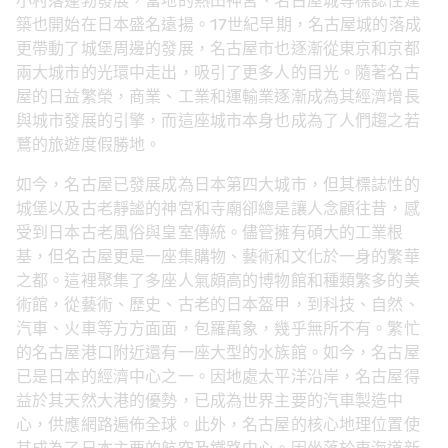
小村落蓬勃發展，當地的熱田神宮、名古屋城等標誌性建
築也開始在日本盛名遠揚。17世紀早期，名古屋城的落成
更帶動了城堡周邊的發展，名古屋市也逐漸從東京和京都
兩大城市的光環中走出，吸引了更多人的目光。隨著名古
屋的日益繁榮，商業、工業和運輸業逐漸成為其經濟增長
與城市發展的引擎，而這座城市本身也成為了人們趨之若
鶩的旅遊度假勝地。
如今，名古屋已發展成為日本第四大城市，但其標誌性的
城堡以及古老靜謐的神宮和寺廟卻總是讓人念顧往昔，感
受到日本古老風俗與皇室傳統。儘管擁有碩大的工業根
基，但名古屋更是一座集購物、藝術和文化於一身的繁華
之都。這裡聚集了多座人氣頗高的博物館和種類繁多的美
術館，從藝術、歷史、古老的日本盔甲，到科技、自然、
汽車、火車等方方面面，包羅萬象，幾乎無所不有。繁忙
的名古屋港口附近還有一座大型的水族館。如今，名古屋
已是日本的經濟中心之一。因地處太平洋沿岸，名古屋得
益於其天然大港的優勢，已成為世界主要的汽車製造中
心，供應網路遍佈全球。此外，名古屋的核心地理位置使