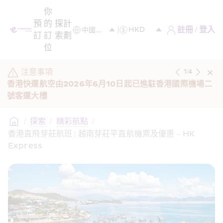
你
預
的
探
計
註冊 / 登入
訂
訂
索
劃
位
注意事項
1
/
4
香港快運航空由2026年6月10日起已進駐香港國際機場二
號客運大樓 
/
探索
/
精彩航點
/
香港直飛芽莊航班 | 越南芽莊平直航機票及優惠 – HK 
Express