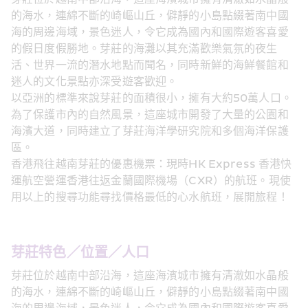
的海水，連綿不斷的崎嶇山丘，僻靜的小島點綴著南中國
海的周邊海域，景色迷人，令它成為國內和國際遊客喜愛
的假日度假勝地。芽莊的海灘以其充滿歡樂氣氛的夜生
活、世界一流的潛水地點而聞名，同時新鮮的海鮮餐館和
迷人的文化景點亦深受遊客歡迎。
以亞洲的標準來說芽莊的面積很小，擁有大約50萬人口。
為了保護市內的自然風景，這座城市開發了大量的公園和
海濱大道，同時建立了芽莊海洋學研究院和多個海洋保護
區。
香港飛往越南芽莊的優惠機票：現時HK Express 香港快
運航空營運香港往返金蘭國際機場（CXR）的航班。現使
用以上的搜尋功能尋找價格最低的心水航班，展開旅程！
芽莊特色／位置／人口
芽莊位於越南中部沿海，這座海濱城市擁有清澈如水晶般
的海水，連綿不斷的崎嶇山丘，僻靜的小島點綴著南中國