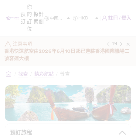
你
預
的
探
計
註冊 / 登入
訂
訂
索
劃
位
注意事項
1
/
4
香港快運航空由2026年6月10日起已進駐香港國際機場二
號客運大樓 
/
探索
/
精彩航點
/
普吉
預訂旅程