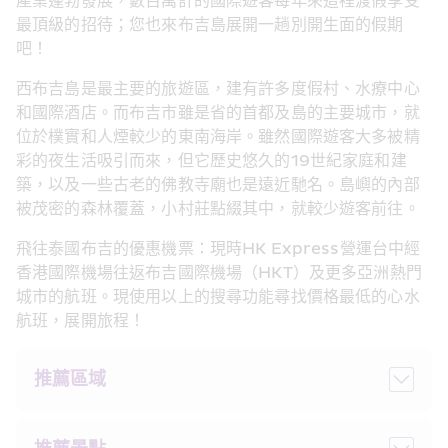
產業蓬勃發展，數百萬計的國際遊客每年來這裡渡假享受
最頂級的招待；您也來布吉島展開一趟別開生面的假期
吧！
西布吉島是最主要的旅遊區，建有許多度假村、水療中心
和國際酒店。而布吉市雖是省的首都及島的主要城市，就
位於樸實和人煙較少的東南海岸。雖然國際遊客大多被精
彩的夜生活吸引而來，但它歷史悠久的19世紀家庭和建
築，以及一些古老的佛教寺廟也是遠近馳名。島嶼的內部
被茂密的森林覆蓋，小村莊點綴其中，就較少遊客前往。
飛往泰國布吉的優惠機票：現時HK Express營運台中經
香港國際機場往返布吉國際機場（HKT）及更多亞洲熱門
城市的航班。現使用以上的搜尋功能尋找價格最低的心水
航班，展開旅程！
推薦區域