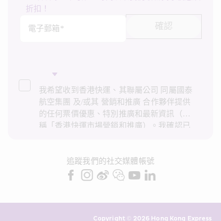
折扣！
確認
電子郵箱*
我希望收到香港快運、其聯屬公司 同屬國泰
航空集團 及/或其 營銷和推廣 合作夥伴提供
的任何票價優惠、特別推廣和最新資訊（統
稱「香港快運市場營銷和推廣）。我確認已
閱讀並了解香港快運的
私隱政策
，並同意香
港快運使用上述個人資料和任何過往交易記
錄進行直接市場營銷和推廣。我知悉在未經
追蹤我們的社交媒體帳號
我的同意下，香港快運不會使用我的個人資
料作直接營銷和推廣用途。詳情請參閱香港
快運的
私隱政策
。
Copyright © 2026 Hong Kong Express 