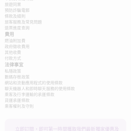
旅遊同業
預防詐騙電郵
條款及細則
旅客服務及常見問題
退票進度查詢
費用
燃油附加費
政府徵收費用
其他收費
付款方式
法律事宜 
私隱政策
數碼存根政策
網站和流動應用程式的使用條款
聊天機器人和即時聊天服務的使用條款
乘客及行李運輸的承運條款
貨運承運條款
乘客權利及守則
立即訂閱，即可第一時間獲取我們最新獨家優惠及