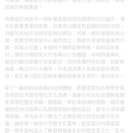
特風情，揭開歷史的神秘面紗。穿梭於現代與歷史，細味
首爾的無窮驚喜。
首爾是亞洲其中一個有著重要經濟及國際地位的城市。漫
步於首爾繁華的街道，您會真切體會到首爾的與別不同，
到處可見城市及經濟發達的標記：別樹一格的建築如南山
塔、首爾世界貿易中心傲然而立；隨處可見景致優美的公
園，如南山公園；多個時下購物玩樂熱點，如明洞及新
村；傳統市場如南大門市場以小食攤檔、本地特產聞名，
鄰近的韓式餐廳也深受歡迎，提供各種特色料理，如新鮮
海產、韓式中日火鍋等，作為潮流達人和美食愛好者的
您，肯定會沉醉於這個集購物與美食天堂於一身的地方。
除了一連串好玩過癮的玩樂體驗，首爾濃厚的古典歷史氣
息然而從未遭受現代文化洗禮，旅客仍可以在首爾輕易感
受深厚的歷史底蘊。鍾路區一帶宏偉磅礡的宮殿、錯綜複
雜的亞洲式建築以及典雅和諧的園林設計，都令人深深讚
嘆折服。市內有不少揉合了古典及現代特色的廟宇及宗
廟，讓旅客一睹昔日宗教文化重地，感受當日的鼎盛面
貌。想全面地深入了解首爾豐富多彩的歷史及文化，您可