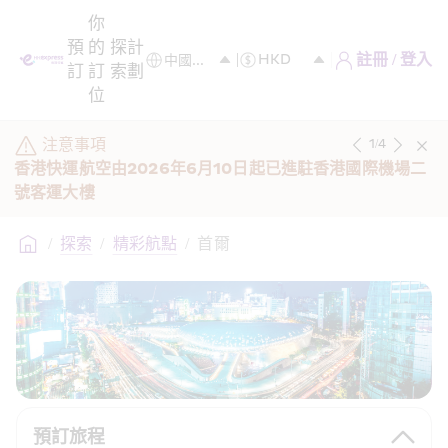
你
預
的
探
計
註冊 / 登入
訂
訂
索
劃
位
注意事項
1
/
4
香港快運航空由2026年6月10日起已進駐香港國際機場二
號客運大樓 
/
探索
/
精彩航點
/
首爾
預訂旅程