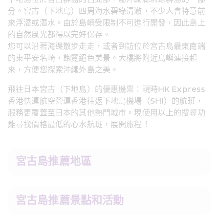
分。宮古（下地島）四周海水碧綠清澈，不少人會特意前
來浮潛或潛水。由於島嶼受限制不可進行開發，因此島上
的自然風光都得以完好保存。
您可以沿著海邊散步走走，或者到訪位於宮古島最東南端
的東平安名崎，飽覽絕色美景。大橋將附近島嶼連接起
來，方便您探索沖繩外島之美。
飛往日本宮古（下地島）的優惠機票：現時HK Express 
香港快運航空營運香港往返下地島機場（SHI）的航班，
服務更覆蓋至日本的其他熱門城市。現使用以上的搜尋功
能尋找價格最低的心水航班，展開旅程！
宮古島推薦地區
宮古島推薦景點和活動