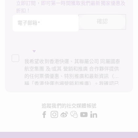
立即訂閱，即可第一時間獲取我們最新獨家優惠及
折扣！
確認
電子郵箱*
我希望收到香港快運、其聯屬公司 同屬國泰
航空集團 及/或其 營銷和推廣 合作夥伴提供
的任何票價優惠、特別推廣和最新資訊（統
稱「香港快運市場營銷和推廣）。我確認已
閱讀並了解香港快運的
私隱政策
，並同意香
港快運使用上述個人資料和任何過往交易記
錄進行直接市場營銷和推廣。我知悉在未經
追蹤我們的社交媒體帳號
我的同意下，香港快運不會使用我的個人資
料作直接營銷和推廣用途。詳情請參閱香港
快運的
私隱政策
。