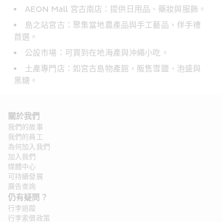
AEON Mall 宮古南店：提供日用品、藥妝與服飾。
島之站宮古：聚集當地農產品與手工藝品，伴手禮
首選。
公設市場：可買到在地海產與沖繩小吃。
土產專門店：如宮古島物產館，販售雪鹽、泡盛與
黑糖。
關於我們 
我們的故事
我們的員工
為何加入我們
加入我們
媒體中心
可持續發展
廣告查詢
仍有疑問？ 
行李追蹤
行李索償政策