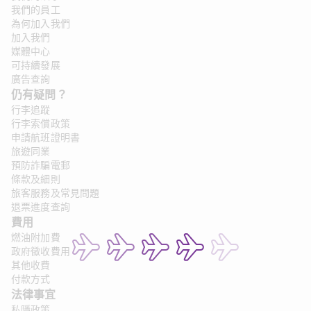
我們的員工
為何加入我們
加入我們
媒體中心
可持續發展
廣告查詢
仍有疑問？ 
行李追蹤
行李索償政策
申請航班證明書
旅遊同業
預防詐騙電郵
條款及細則
旅客服務及常見問題
退票進度查詢
費用
燃油附加費
政府徵收費用
其他收費
付款方式
法律事宜 
私隱政策