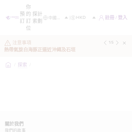
你
預
的
探
計
註冊 / 登入
訂
訂
索
劃
位
注意事項
1
/
5
熱帶氣旋白海豚正逼近沖繩及石垣
/
探索
/
關於我們 
我們的故事