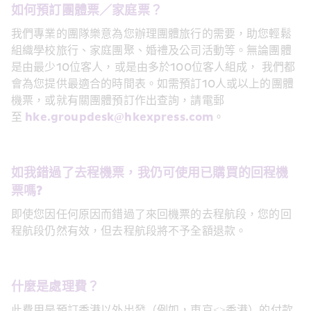
如何預訂團體票／家庭票？
我們專業的團隊樂意為您辦理團體旅行的需要，助您輕鬆
組織學校旅行、家庭團聚、婚禮及公司活動等。無論團體
是由最少10位客人，或是由多於100位客人組成， 我們都
會為您提供最適合的時間表。如需預訂10人或以上的團體
機票，或就有關團體預訂作出查詢，請電郵
至 
hke.groupdesk@hkexpress.com
。
如我錯過了去程機票，我仍可使用已購買的回程機
票嗎?
即使您因任何原因而錯過了來回機票的去程航段，您的回
程航段仍然有效，但去程航段將不予全額退款。
什麼是處理費？
此費用是預訂香港以外出發（例如，東京<>香港）的付款