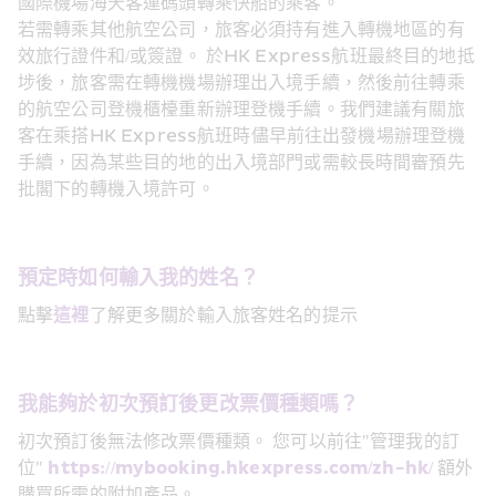
國際機場海天客運碼頭轉乘快船的乘客。
若需轉乘其他航空公司，旅客必須持有進入轉機地區的有
效旅行證件和/或簽證。 於HK Express航班最終目的地抵
埗後，旅客需在轉機機場辦理出入境手續，然後前往轉乘
的航空公司登機櫃檯重新辦理登機手續。我們建議有關旅
客在乘搭HK Express航班時儘早前往出發機場辦理登機
手續，因為某些目的地的出入境部門或需較長時間審預先
批閣下的轉機入境許可。
預定時如何輸入我的姓名？
點擊
這裡
了解更多關於輸入旅客姓名的提示
我能夠於初次預訂後更改票價種類嗎？
初次預訂後無法修改票價種類。 您可以前往"管理我的訂
位" 
https://mybooking.hkexpress.com/zh-hk/
 額外
購買所需的附加產品。