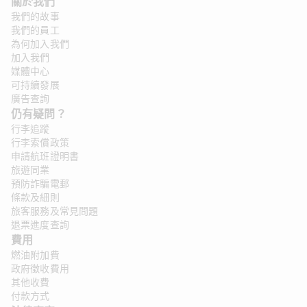
關於我們 
我們的故事
我們的員工
為何加入我們
加入我們
媒體中心
可持續發展
廣告查詢
仍有疑問？ 
行李追蹤
行李索償政策
申請航班證明書
旅遊同業
預防詐騙電郵
條款及細則
旅客服務及常見問題
退票進度查詢
費用
燃油附加費
政府徵收費用
其他收費
付款方式