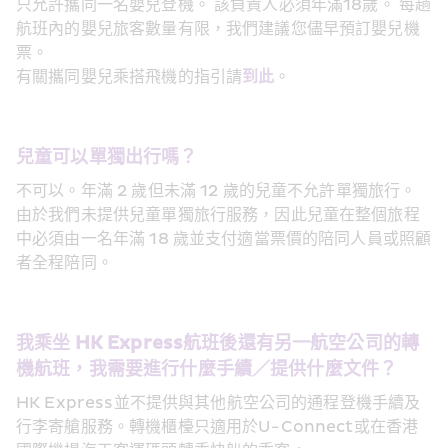
只允許攜同一名嬰兒登機。 該負責人必須年滿18歲。 每趟
航班內的嬰兒旅客數量有限，我們建議您儘早預訂嬰兒機
票。
有關攜同嬰兒乘搭飛機的指引請
到此
。
兒童可以單獨出行嗎？ 
不可以。年滿 2 歲但未滿 12 歲的兒童不允許單獨旅行。
由於我們未提供兒童單獨旅行服務，因此兒童在整個旅程
中必須由一名年滿 18 歲並支付適當票價的陪同人員或照顧
者全程陪同。
我乘坐 HK Express航班後還有另一航空公司的轉
機航班，我需要進行什麼手續／提供什麼文件？
HK Express並不提供與其他航空公司的通程登機手續及
行李寄艙服務。轉機櫃檯只適用於U-Connect或在香港