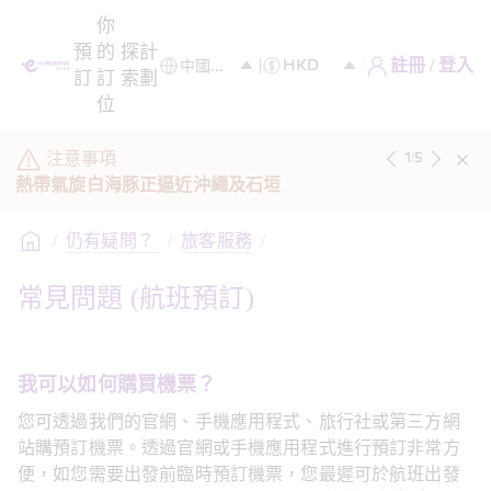
你
預
的
探
計
註冊 / 登入
訂
訂
索
劃
位
注意事項
1
/
5
熱帶氣旋白海豚正逼近沖繩及石垣
/
仍有疑問？ 
/
旅客服務
/
常見問題 (航班預訂)
我可以如何購買機票？
您可透過我們的官網、手機應用程式、旅行社或第三方網
站購預訂機票。透過官網或手機應用程式進行預訂非常方
便，如您需要出發前臨時預訂機票，您最遲可於航班出發