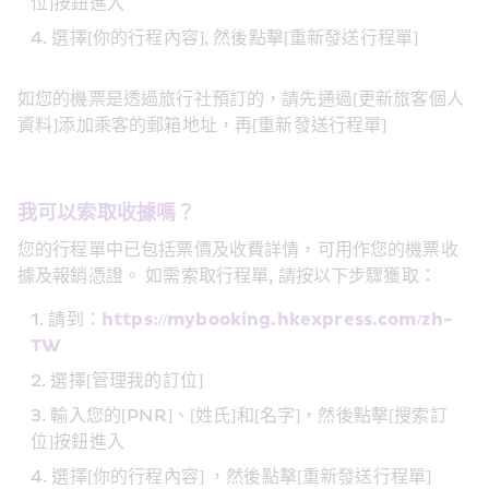
位]按鈕進入
選擇[你的行程內容], 然後點擊[重新發送行程單]
如您的機票是透過旅行社預訂的，請先通過[更新旅客個人
資料]添加乘客的郵箱地址，再[重新發送行程單]
我可以索取收據嗎？
您的行程單中已包括票價及收費詳情，可用作您的機票收
據及報銷憑證。 如需索取行程單, 請按以下步驟獲取：
請到：
https://mybooking.hkexpress.com/zh-
TW
選擇[管理我的訂位]
輸入您的[PNR]、[姓氏]和[名字]，然後點擊[搜索訂
位]按鈕進入
選擇[你的行程內容] ，然後點擊[重新發送行程單]