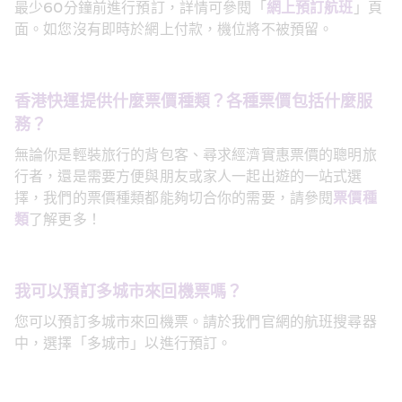
最少60分鐘前進行預訂，詳情可參閱「
網上預訂航班
」頁
面。如您沒有即時於網上付款，機位將不被預留。
香港快運提供什麼票價種類？各種票價包括什麼服
務？
無論你是輕裝旅行的背包客、尋求經濟實惠票價的聰明旅
行者，還是需要方便與朋友或家人一起出遊的一站式選
擇，我們的票價種類都能夠切合你的需要，請參閱
票價種
類
了解更多！
我可以預訂多城市來回機票嗎？
您可以預訂多城市來回機票。請於我們官網的航班搜尋器
中，選擇「多城市」以進行預訂。