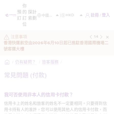
你
預
的
探
計
註冊 / 登入
訂
訂
索
劃
位
注意事項
1
/
4
香港快運航空由2026年6月10日起已進駐香港國際機場二
號客運大樓 
/
仍有疑問？ 
/
旅客服務
/
常見問題 (付款)
我可否使用非本人的信用卡付款？
信用卡上的姓名和旅客的姓名不一定要相同。只要得到信
用卡持有人的准許，您可以使用其他人的信用卡付款，而