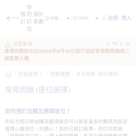
你
預
的
探
計
註冊 / 登入
訂
訂
索
劃
位
注意事項
1
/
4
香港快運航空由2026年6月10日起已進駐香港國際機場二
號客運大樓 
/
仍有疑問？ 
/
旅客服務
/
常見問題 (座位選擇)
常見問題 (座位選擇)
如何預訂加購及選擇座位？
在初次預訂時加購及選擇座位可以節省最多的費用及提前
選擇心儀座位。別擔心！如你已預訂機票，你仍可透過