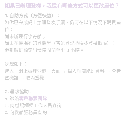
如果已辦理登機，我還有哪些方式可以更改座位？
1. 自助方式（方便快捷）：
如你已完成網上辦理登機手續，仍可在以下情況下購買座
位：
尚未辦理行李寄艙；
尚未在機場列印登機證（智能登記櫃檯或登機櫃檯）；
距離航班預定出發時間前至少 3 小時。
步驟如下：
進入「網上辦理登機」頁面 → 輸入相關航班資料 → 查看
登機證 → 取消登機
2. 尋求協助：
a. 聯絡
客戶聯繫團隊
b. 向機場櫃檯工作人員查詢
c. 向機艙服務員查詢