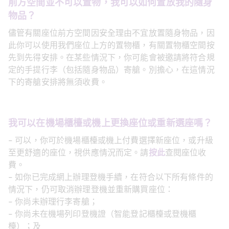
前方空間並不可以置物，我可以如何置放我的隨身
物品？
儘管有關座位前方空間因安全理由不宜放置隨身物品，因
此你可以使用我們座位上方的置物櫃，有關置物櫃空間按
先到先得安排。在某些情況下，你可能會被邀請將符合規
定的手提行李（包括隨身物品）寄艙。別擔心，在這情況
下的寄艙安排將無須收費。
我可以在機場櫃檯或機上更換座位或重新選座嗎？
- 可以，你可於機場櫃檯或機上付費選擇新座位，或升級
至更舒適的座位，視供應情況而定。請
按此
查閱座位收
費。
- 如你已完成網上辦理登機手續，在符合以下所有條件的
情況下，仍可取消辦理登機並重新購買座位：
- 你尚未辦理行李寄艙；
- 你尚未在機場列印登機證（智能登記櫃檯或登機櫃
檯）；及