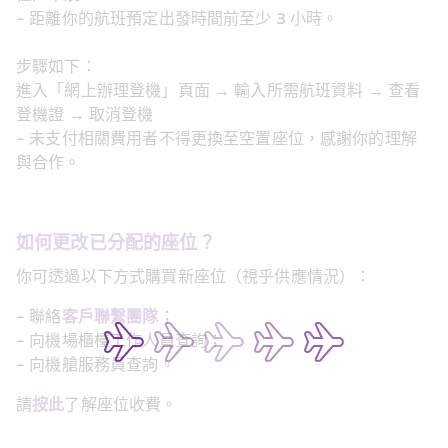
- 距離你的航班預定出發時間前至少 3 小時。
步驟如下：
進入「網上辦理登機」頁面 → 輸入所需航班資料 → 查看
登機證 → 取消登機
- 未支付相關費用者不得更換至空置座位，感謝你的理解
與合作。
如何更改已分配的座位？
你可透過以下方式購買新座位（視乎供應情況）：
- 聯絡
客戶聯繫團隊
；
- 向機場櫃檯工作人員查詢；
- 向機艙服務員查詢。
請
按此
了解座位收費。