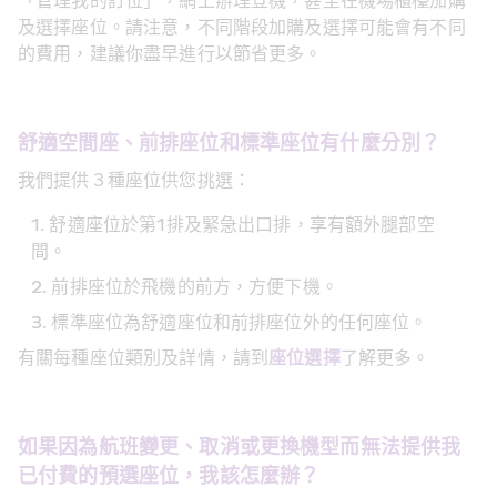
「管理我的訂位」，網上辦理登機，甚至在機場櫃檯加購
及選擇座位。請注意，不同階段加購及選擇可能會有不同
的費用，建議你盡早進行以節省更多。
舒適空間座、前排座位和標準座位有什麼分別？
我們提供３種座位供您挑選：
舒適座位於第1排及緊急出口排，享有額外腿部空
間。
前排座位於飛機的前方，方便下機。
標準座位為舒適座位和前排座位外的任何座位。
有關每種座位類別及詳情，請到
座位選擇
了解更多。
如果因為航班變更、取消或更換機型而無法提供我
已付費的預選座位，我該怎麼辦？