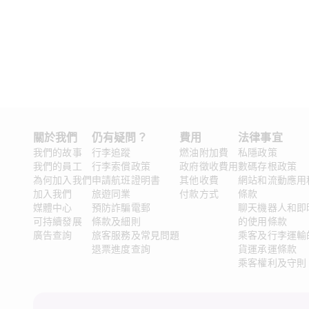
關於我們 
仍有疑問？ 
費用
法律事宜 
我們的故事
行李追蹤
燃油附加費
私隱政策
我們的員工
行李索償政策
政府徵收費用
數碼存根政策
為何加入我們
申請航班證明書
其他收費
網站和流動應用
加入我們
旅遊同業
付款方式
條款
媒體中心
預防詐騙電郵
聊天機器人和即
可持續發展
條款及細則
的使用條款
廣告查詢
旅客服務及常見問題
乘客及行李運輸
退票進度查詢
貨運承運條款
乘客權利及守則