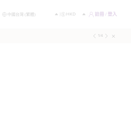
註冊 / 登入
1
/
4