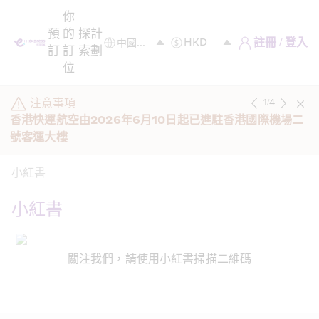
你
預
的
探
計
註冊 / 登入
訂
訂
索
劃
位
注意事項
1
/
4
香港快運航空由2026年6月10日起已進駐香港國際機場二
號客運大樓 
小紅書
小紅書
關注我們，請使用小紅書掃描二維碼