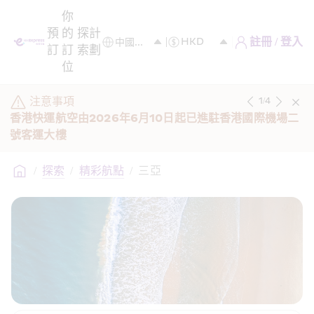
你
預
的
探
計
註冊 / 登入
訂
訂
索
劃
位
注意事項
1
/
4
香港快運航空由2026年6月10日起已進駐香港國際機場二
號客運大樓 
/
探索
/
精彩航點
/
三亞