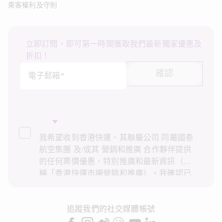
乘客權利及守則
立即訂閱，即可第一時間獲取我們最新獨家優惠及
折扣！
確認
電子郵箱*
我希望收到香港快運、其聯屬公司 同屬國泰
航空集團 及/或其 營銷和推廣 合作夥伴提供
的任何票價優惠、特別推廣和最新資訊（統
稱「香港快運市場營銷和推廣）。我確認已
閱讀並了解香港快運的
私隱政策
，並同意香
港快運使用上述個人資料和任何過往交易記
錄進行直接市場營銷和推廣。我知悉在未經
追蹤我們的社交媒體帳號
我的同意下，香港快運不會使用我的個人資