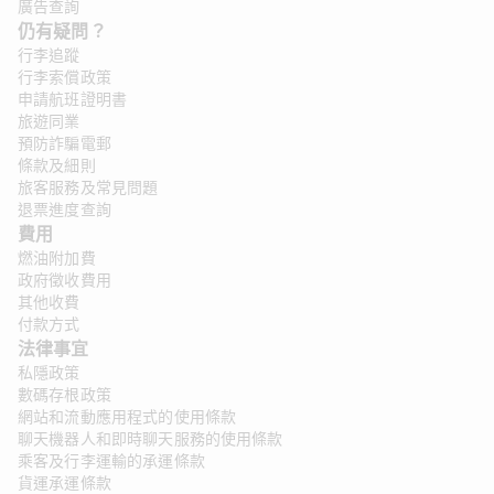
廣告查詢
仍有疑問？ 
行李追蹤
行李索償政策
申請航班證明書
旅遊同業
預防詐騙電郵
條款及細則
旅客服務及常見問題
退票進度查詢
費用
燃油附加費
政府徵收費用
其他收費
付款方式
法律事宜 
私隱政策
數碼存根政策
網站和流動應用程式的使用條款
聊天機器人和即時聊天服務的使用條款
乘客及行李運輸的承運條款
貨運承運條款