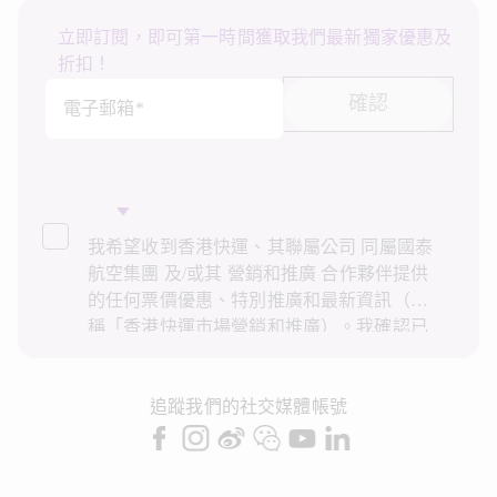
立即訂閱，即可第一時間獲取我們最新獨家優惠及
折扣！
確認
電子郵箱*
我希望收到香港快運、其聯屬公司 同屬國泰
航空集團 及/或其 營銷和推廣 合作夥伴提供
的任何票價優惠、特別推廣和最新資訊（統
稱「香港快運市場營銷和推廣）。我確認已
閱讀並了解香港快運的
私隱政策
，並同意香
港快運使用上述個人資料和任何過往交易記
錄進行直接市場營銷和推廣。我知悉在未經
追蹤我們的社交媒體帳號
我的同意下，香港快運不會使用我的個人資
料作直接營銷和推廣用途。詳情請參閱香港
快運的
私隱政策
。