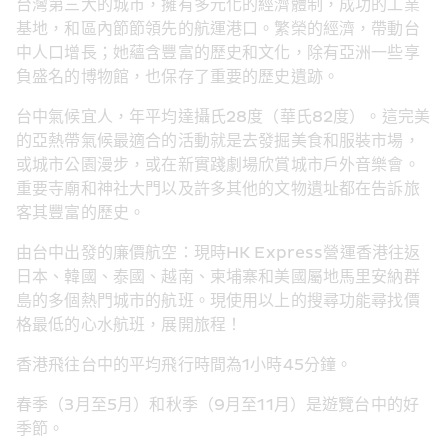
台灣第三大的城市，擁有多元化的經濟體制，成功的工業
基地，和區內節節領先的航運港口。繁榮的經濟，帶動台
中人口增長；她蘊含豐富的歷史和文化，除有亞洲一些享
負盛名的博物館，也保存了重要的歷史遺跡。
台中氣候宜人，年平均達攝氏28度（華氏82度）。這完美
的亞熱帶氣候最適合的活動就是去發掘美食和服裝市場，
或城市公園漫步，或在新實踐劇場欣賞城市戶外音樂會。
重要寺廟和神社大門以及許多其他的文物遺址都在告訴旅
客其豐富的歷史。
由台中出發的廉價航空：現時HK Express營運香港往返
日本、韓國、泰國、越南、柬埔寨和美國屬地馬里安納群
島的多個熱門城市的航班。現使用以上的搜尋功能尋找價
格最低的心水航班，展開旅程！
香港飛往台中的平均飛行時間為1小時45分鐘。
春季（3月至5月）和秋季（9月至11月）是遊覽台中的好
季節。