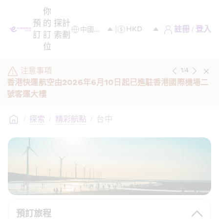
你
預
的
探
計
註冊 / 登入
訂
訂
索
劃
位
注意事項
1
/
4
香港快運航空由2026年6月10日起已進駐香港國際機場二
號客運大樓 
/
探索
/
精彩航點
/
台中
預訂旅程