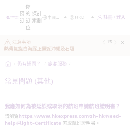
你
預
的
探
計
註冊 / 登入
訂
訂
索
劃
位
注意事項
1
/
5
熱帶氣旋白海豚正逼近沖繩及石垣
/
仍有疑問？ 
/
旅客服務
/
常見問題 (其他)
我應如何為被延誤或取消的航班申請航班證明書？
請瀏覽
https://www.hkexpress.com/zh-hk/Need-
help/Flight-Certificate
 索取航班證明書。