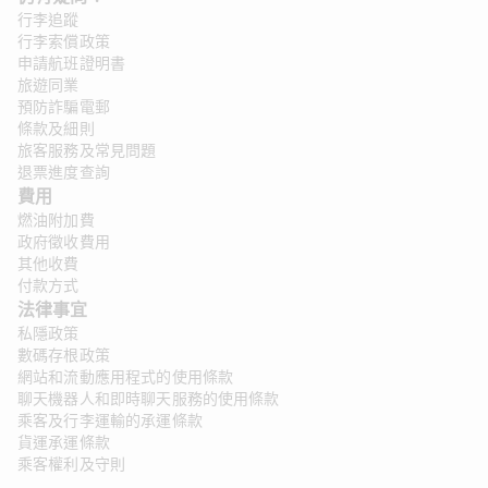
行李追蹤
行李索償政策
申請航班證明書
旅遊同業
預防詐騙電郵
條款及細則
旅客服務及常見問題
退票進度查詢
費用
燃油附加費
政府徵收費用
其他收費
付款方式
法律事宜 
私隱政策
數碼存根政策
網站和流動應用程式的使用條款
聊天機器人和即時聊天服務的使用條款
乘客及行李運輸的承運條款
貨運承運條款
乘客權利及守則