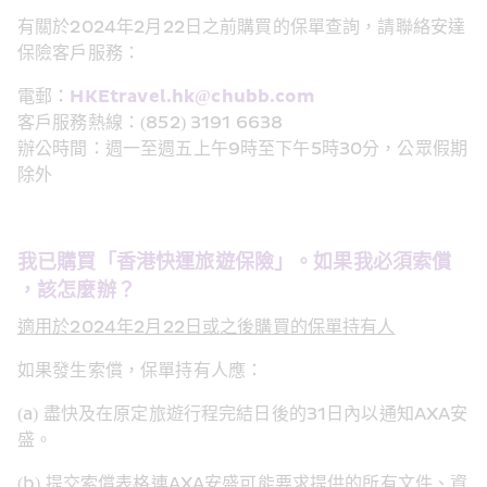
有關於2024年2月22日之前購買的保單查詢，請聯絡安達
保險客戶服務：
電郵：
HKEtravel.hk@chubb.com
客戶服務熱線：(852) 3191 6638
辦公時間：週一至週五上午9時至下午5時30分，公眾假期
除外
我已購買「香港快運旅遊保險」。如果我必須索​償​
，該怎麼辦？
適用於2024年2月22日或之後購買的保單持有人
如果發生索償，保單持有人應：​
(a) ​盡快及在​原定旅遊行程完結日後的31日內​以通知AXA安
盛。​
(b) 提交索償表格連AXA安盛可能要求提供的所有文件、資