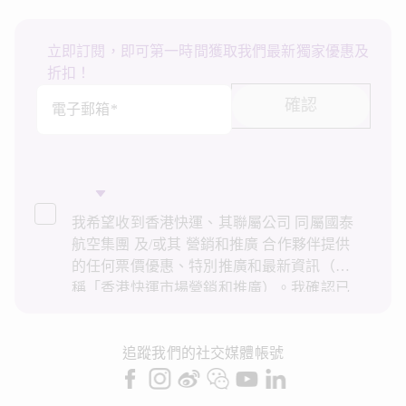
立即訂閱，即可第一時間獲取我們最新獨家優惠及
折扣！
確認
電子郵箱*
我希望收到香港快運、其聯屬公司 同屬國泰
航空集團 及/或其 營銷和推廣 合作夥伴提供
的任何票價優惠、特別推廣和最新資訊（統
稱「香港快運市場營銷和推廣）。我確認已
閱讀並了解香港快運的
私隱政策
，並同意香
港快運使用上述個人資料和任何過往交易記
錄進行直接市場營銷和推廣。我知悉在未經
追蹤我們的社交媒體帳號
我的同意下，香港快運不會使用我的個人資
料作直接營銷和推廣用途。詳情請參閱香港