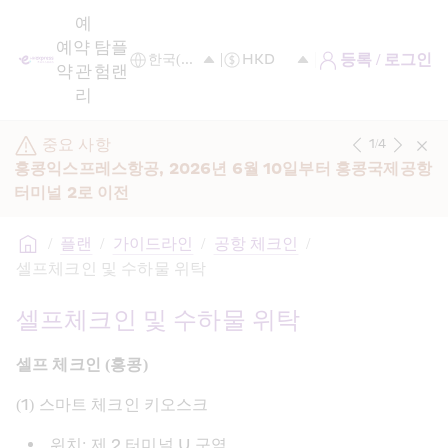
예
예
약 
탐
플
등록 / 로그인
약
관
험
랜
리
중요 사항
1
/
4
홍콩익스프레스항공, 2026년 6월 10일부터 홍콩국제공항 
터미널 2로 이전
/
플랜
/
가이드라인
/
공항 체크인
/
셀프체크인 및 수하물 위탁
셀프체크인 및 수하물 위탁
셀프 체크인 (홍콩)
(1) 스마트 체크인 키오스크
위치: 제 2 터미널 U 구역