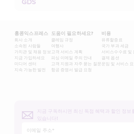
GDS
홍콩익스프레스​ 
도움이 필요하세요?
비용
회사 소개​
클레임 규정
유류할증료
소속된 사람들
여행사
국가 부과 세금
가치관 및 채용 정보​
고객 서비스 계획
서비스수수료 및
지금 가입하세요
피싱 이메일 주의 안내
결제 옵션
미디어 센터
고객 지원과 자주 묻는 질문
운임 및 서비스 
지속 가능한 발전
항공 증명서 발급 요청
지금 구독하시면 최신 독점 혜택과 할인 정보를
있습니다!
이메일 주소*