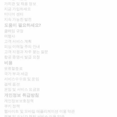
가치관 및 채용 정보​
지금 가입하세요
미디어 센터
지속 가능한 발전
도움이 필요하세요?
클레임 규정
여행사
고객 서비스 계획
피싱 이메일 주의 안내
고객 지원과 자주 묻는 질문
항공 증명서 발급 요청
비용
유류할증료
국가 부과 세금
서비스수수료 및 운임
결제 옵션
운임 및 서비스 요금표
개인정보 취급방침
개인정보보호정책
쿠키 정책
웹사이트 및 모바일 애플리케이션 이용 약관
챗봇 및 실시간 채팅 서비스 이용 약관