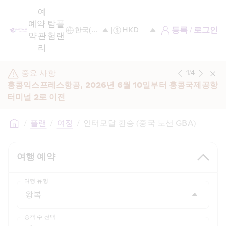
예
예
약 
탐
플
등록 / 로그인
약
관
험
랜
리
중요 사항
1
/
4
홍콩익스프레스항공, 2026년 6월 10일부터 홍콩국제공항 
터미널 2로 이전
/
플랜
/
여정
/
인터모달 환승 (중국 노선 GBA)
여행 예약
여행 유형
승객 수 선택