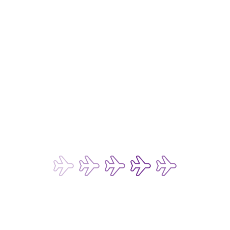
도움이 필요하세요?
클레임 규정
여행사
고객 서비스 계획
피싱 이메일 주의 안내
고객 지원과 자주 묻는 질문
항공 증명서 발급 요청
비용
유류할증료
국가 부과 세금
서비스수수료 및 운임
결제 옵션
운임 및 서비스 요금표
개인정보 취급방침
개인정보보호정책
쿠키 정책
웹사이트 및 모바일 애플리케이션 이용 약관
챗봇 및 실시간 채팅 서비스 이용 약관
승객 및 수하물 운송 약관
화물 운송 약관
승객 권리 및 규정