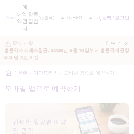
예
예
약 
탐
플
등록 / 로그인
약
관
험
랜
리
중요 사항
1
/
4
홍콩익스프레스항공, 2026년 6월 10일부터 홍콩국제공항 
터미널 2로 이전
/
플랜
/
가이드라인
/
모바일 앱으로 예약하기
모바일 앱으로 예약하기