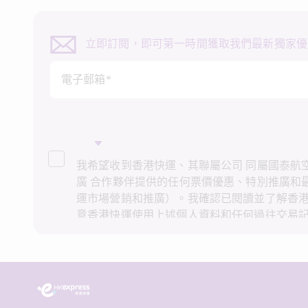
立即訂閱，即可第一時間獲取我們最新獨家優
電子郵箱*
我希望收到香港快運、其聯屬公司 同屬國泰航空
廣 合作夥伴提供的任何票價優惠、特別推廣和
運市場營銷和推廣）。我確認已閱讀並了解香
意香港快運使用上述個人資料和任何過往交易
推廣。我知悉在未經我的同意下，香港快運不
接營銷和推廣用途。詳情請參閱香港快運的
私