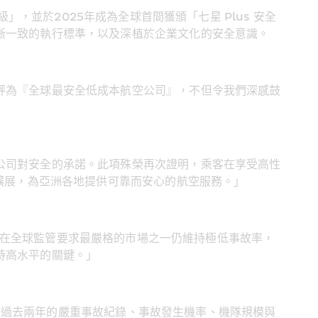
評級」，並於2025年成為全球首間獲頒「七星 Plus 安全
晰一致的執行標準，以及深植於企業文化的安全意識。
評為『全球最安全低成本航空公司』，不但令我們深感鼓
公司對安全的承諾。此項殊榮再次證明，乘客在享受高性
擴展，為亞洲各地提供可靠而安心的航空服務。」
在全球監管要求最嚴格的市場之一仍維持極低事故率，
持高水平的關鍵。」
中包括過去兩年的嚴重事故紀錄、事故發生機率、機隊規模與