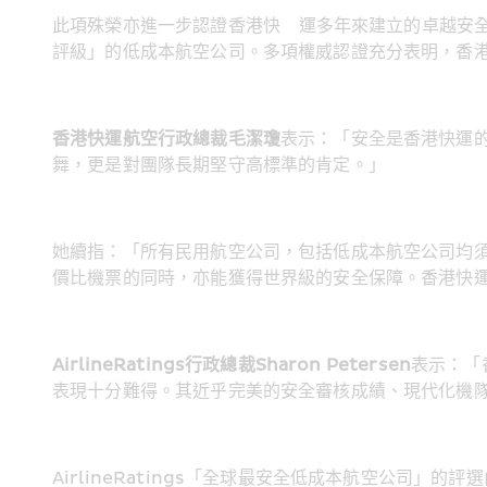
此項殊榮亦進一步認證香港快    運多年來建立的卓越安全表現
評級」的低成本航空公司。多項權威認證充分表明，香
香港快運航空行政總裁毛潔瓊
表示：「安全是香港快運
舞，更是對團隊長期堅守高標準的肯定。」
她續指：「所有民用航空公司，包括低成本航空公司均
價比機票的同時，亦能獲得世界級的安全保障。香港快運
AirlineRatings行政總裁Sharon Petersen
表示：「
表現十分難得。其近乎完美的安全審核成績、現代化機
AirlineRatings「全球最安全低成本航空公