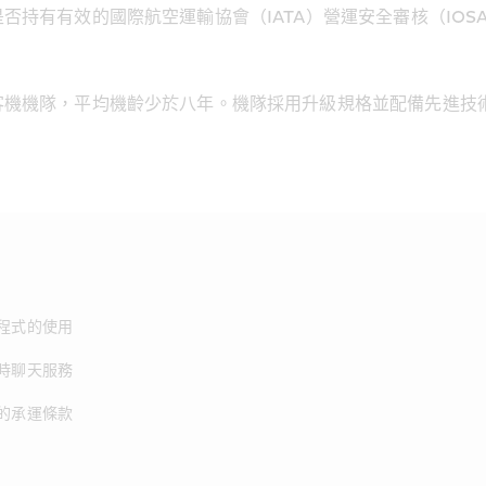
持有有效的國際航空運輸協會（IATA）營運安全審核（IOS
客機機隊，平均機齡少於八年。機隊採用升級規格並配備先進技
程式的使用
時聊天服務
的承運條款