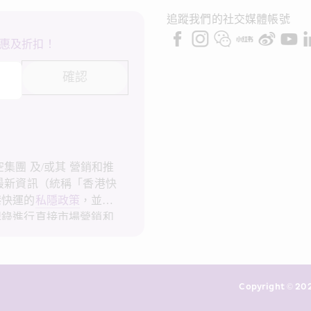
追蹤我們的社交媒體帳號
惠及折扣！
確認
集團 及/或其 營銷和推
最新資訊（統稱「香港快
港快運的
私隱政策
，並同
記錄進行直接市場營銷和
會使用我的個人資料作直
隱政策
。
Copyright © 202