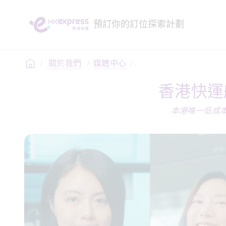
預訂
你的訂位
探索
計劃
/
 關於我們 
/
媒體中心
/
香港快運
本港唯一低成