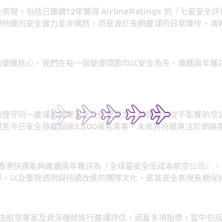
，包括已連續12年獲得 AirlineRatings 的「七星安全
港快運的安全實力並非偶然，而是源於長期嚴謹的日常運作、清
的營運核心，我們在每一個營運環節均以安全為先。連續兩年獲
須遵守同一嚴謹的國際安全及監管要求，營運模式從不影響航空
至今已安全接載超過3,500萬名乘客，未來將持續專注於網絡
香港快運能夠連續兩年獲評為『全球最安全低成本航空公司』，
隊，以及重視透明與持續改進的團隊文化，是其安全表現長期保
司」的評選由航空專家及資深機師進行嚴謹評估，涵蓋多項指標，當