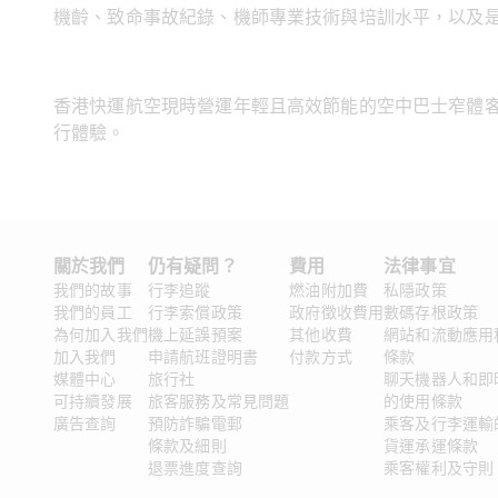
機齡、致命事故紀錄、機師專業技術與培訓水平，以及是否
香港快運航空現時營運年輕且高效節能的空中巴士窄體
行體驗。
關於我們
仍有疑問？ 
費用
法律事宜
我們的故事
行李追蹤
燃油附加費
私隱政策
我們的員工
行李索償政策
政府徵收費用
數碼存根政策
為何加入我們
機上延誤預案
其他收費
網站和流動應用
加入我們
申請航班證明書
付款方式
條款
媒體中心
旅行社
聊天機器人和即
可持續發展
旅客服務及常見問題
的使用條款
廣告查詢
預防詐騙電郵
乘客及行李運輸
條款及細則
貨運承運條款
退票進度查詢
乘客權利及守則