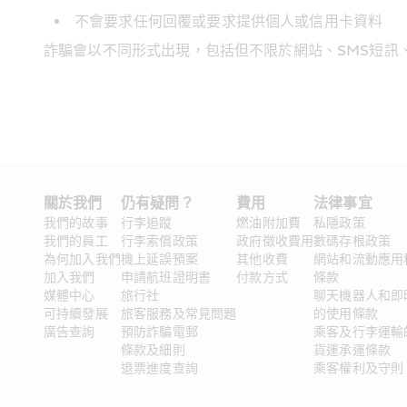
不會要求任何回覆或要求提供個人或信用卡資料
詐騙會以不同形式出現，包括但不限於網站、SMS短訊
關於我們
仍有疑問？ 
費用
法律事宜
我們的故事
行李追蹤
燃油附加費
私隱政策
我們的員工
行李索償政策
政府徵收費用
數碼存根政策
為何加入我們
機上延誤預案
其他收費
網站和流動應用
加入我們
申請航班證明書
付款方式
條款
媒體中心
旅行社
聊天機器人和即
可持續發展
旅客服務及常見問題
的使用條款
廣告查詢
預防詐騙電郵
乘客及行李運輸
條款及細則
貨運承運條款
退票進度查詢
乘客權利及守則