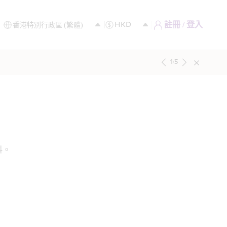
註冊 / 登入
1
/
5
料。