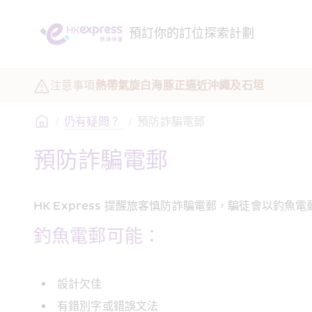
預訂
你的訂位
探索
計劃
注意事項
熱帶氣旋白海豚正逼近沖繩及石垣
/
仍有疑問？ 
/
預防詐騙電郵
預防詐騙電郵
HK Express 提醒旅客慎防詐騙電郵，騙徒會以釣魚電
釣魚電郵可能：
設計欠佳
有錯別字或錯誤文法