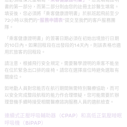
書的第一部分，而第二部分則由您的註冊主診醫生填寫。
填妥後，您必須將「乘客健康證明書」於航班起飛前至少
72小時以我們的
“服務申請表”
提交至我們的客戶服務團
隊。
「乘客健康證明書」的簽署日期必須在初始出境旅行日期
的10日內。如果回程段在出發段的14天內，則該表格也適
用於旅客的回程段。
請注意，根據飛行安全規定，需要醫學證明的乘客不能坐
在位於緊急出口排的座椅。請您在選擇座位時避免選取有
關座位。
如地勤人員對您能否在航行期間無需特別醫療協助，而可
以安全完成整段航程的能力作合理懷疑，您可能需要於辦
理登機手續時接受相關醫療諮詢服務人員的適航檢查。
連續式正壓呼吸輔助器（CPAP）和高低正氣壓睡眠
呼吸機（BiPAP）