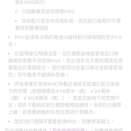
拔8,000英尺）
只因醫療用途而使用POC
您有能力安全地完成航程，而在航行過程中不需
要特別醫療協助
POC必須有足夠的電池以維持航行總時間的至少1.5
倍。
在選擇座位時請注意，位於艙壁座椅或緊急出口排
座椅的乘客不得使用POC。您必須坐在不會阻擋其他乘
客進出的靠窗座位。 如於航班出發當日無法安排靠窗座
位，您可能會不被接納登機。
所有乘客於使用POC時都必須將其放置於前方座椅
下的空間（空間體積為41.8厘米（高） x 24厘米
（闊） x 50.8厘米（長））。 若前方座椅下的空間不
足，您將不能夠於航行期間使用該器材，但您仍可攜帶
上機，並需要把器材存放在頭頂行李艙內。
如於飛行期間不需要使用POC，則應將其關上。
您必須確保完整填寫
「乘客健康證明書」
。您需填寫證明