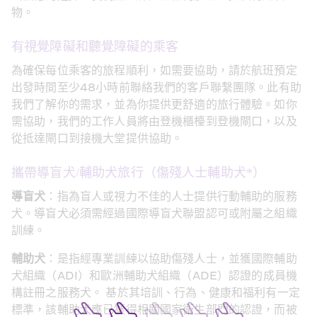
物。
有視覺障礙和聽覺障礙的乘客
為確保每位乘客的旅程順利，如需要協助，請於航班預定
出發時間至少48小時前聯絡我們的客戶聯繫團隊。此有助
我們了解你的需求，並為你提供更舒適的旅行體驗。如你
需協助，我們的工作人員將由登機櫃檯到登機閘口，以及
從抵達閘口到接機大堂提供協助。
攜帶導盲犬/輔助犬旅行（傷殘人士輔助犬*）
導盲犬
：指為盲人或視力不佳的人士提供行動輔助的服務
犬。導盲犬必須需經過國際導盲犬聯盟認可或附屬之組織
訓練。
輔助犬
：是指經專業訓練以協助傷殘人士，並獲國際輔助
犬組織（ADI）和歐洲輔助犬組織（ADE）認證的成員機
構註冊之服務犬。 基於其培訓、行為、健康和福利有一定
標準，該輔助犬應已獲得相關國家衛生部門的認證，而被