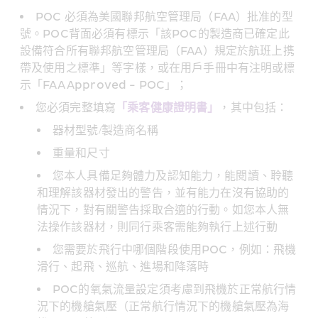
POC 必須為美國聯邦航空管理局（FAA）批准的型
號。POC背面必須有標示「該POC的製造商已確定此
設備符合所有聯邦航空管理局（FAA）規定於航班上携
帶及使用之標準」等字樣，或在用戶手冊中有注明或標
示「FAA Approved - POC」；
您必須完整填寫
「乘客健康證明書」
，其中包括：
器材型號/製造商名稱
重量和尺寸
您本人具備足夠體力及認知能力，能閱讀、聆聽
和理解該器材發出的警告，並有能力在沒有協助的
情況下，對有關警告採取合適的行動。如您本人無
法操作該器材，則同行乘客需能夠執行上述行動
您需要於飛行中哪個階段使用POC，例如：飛機
滑行、起飛、巡航、進場和降落時
POC的氧氣流量設定須考慮到飛機於正常航行情
況下的機艙氣壓（正常航行情況下的機艙氣壓為海