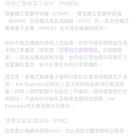
便攜式醫療電子器材（PMED）
除連續正氣壓呼吸機（CPAP）、雙氣壓正氣壓呼吸機
（BiPAP）及便攜式氧氣濃縮器（POC）外，其他便攜式
醫療電子設備（PMED）均不得在機艙內使用。
如你不會在機艙內使用上述設備，你仍可將其寄艙或作為
手提行李攜帶（請參閱
「受管制及違禁物品」
的相關要
求）。如該設備為旅程所需，並符合行李政策中有關尺寸
及重量的要求，將不計算在你的行李限額內。
請注意：便攜式醫療電子器材只能於以電池供電模式下使
用， HK Express的航班上並沒有供商品使用的電源插
座。同時，我們對閣下在航班上所擁有，提供或使用的任
何器材，不論有任何損失及損害或器材的故障，HK 
Express均不會承擔任何責任。
便攜式氧氣濃縮器（POC）
若需要在機艙內使用POC，您必須提交醫學證明及確保：