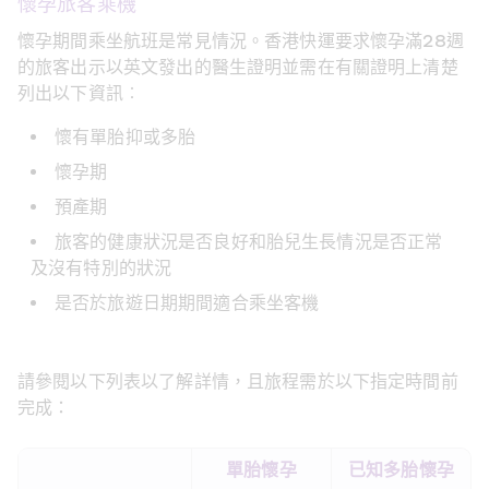
懷孕旅客乘機
懷孕期間乘坐航班是常見情況。香港快運要求懷孕滿28週
的旅客出示以英文發出的醫生證明並需在有關證明上清楚
列出以下資訊︰
懷有單胎抑或多胎
懷孕期
預產期
旅客的健康狀況是否良好和胎兒生長情況是否正常
及沒有特別的狀況
是否於旅遊日期期間適合乘坐客機
請參閱以下列表以了解詳情，且旅程需於以下指定時間前
完成：
單胎懷孕
已知多胎懷孕