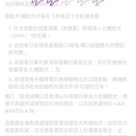
允許隨時及隨地陪伴其主人。
導盲犬/輔助犬只有在下列情況下方能被承運：
符合漁農自然護理署（漁護署）對傷殘人士輔助犬
（DAD）*的定義；
該旅客已取得漁護署進口/過境/轉口該服務犬的
特別
許可證
；
該旅客已事先獲得漁護署的書面批准，許可於機艙內
寄載導盲犬/輔助犬； 及
辦理登機手續時需於機場櫃檯出示出發航點、轉機航
點和/或目的地航點的所需文件/許可證的正本。
進口﹑過境或轉口至香港以外國家的導盲犬和輔助犬，應
遵守其最終或過境目的地的規定，以及民航處指引 
CAD 
800
的6.4 條。
旅客需全權負責護理和監督其導盲犬和輔助犬，如您的犬
隻需要如廁，您亦應負責其在航班上的健康及衛生。此