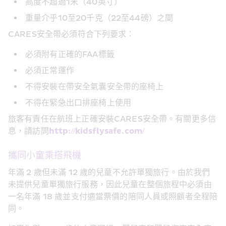
高度不超過1米（40英寸）
重量介乎10至20千克（22至44磅）之間
CARES安全帶必須符合下列要求：
必須附有正確的FAA標籤
必須正常運作
不得安裝在帶安全氣囊安全帶的座椅上
不得在緊急出口排座椅上使用
旅客有責任在航班上正確安裝CARES安全帶。有關更多信
息，請訪問
http://kidsflysafe.com/
攜同小童乘搭飛機
年滿 2 歲但未滿 12 歲的兒童不允許單獨旅行。由於我們
未提供兒童單獨旅行服務，因此兒童在整個旅程中必須由
一名年滿 18 歲並支付適當票價的陪同人員或照顧者全程陪
同。