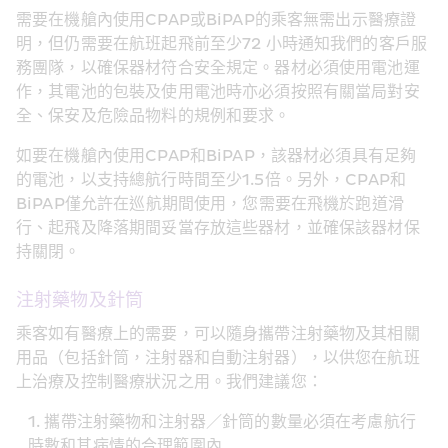
需要在機艙內使用CPAP或BiPAP的乘客無需出示醫療證
明，但仍需要在航班起飛前至少72 小時通知我們的客戶服
務團隊，以確保器材符合安全規定。器材必須使用電池運
作，其電池的包裝及使用電池時亦必須按照有關當局對安
全、保安及危險品物料的規例和要求。
如要在機艙內使用CPAP和BiPAP，該器材必須具有足夠
的電池，以支持總航行時間至少1.5倍。另外，CPAP和
BiPAP僅允許在巡航期間使用，您需要在飛機於跑道滑
行、起飛及降落期間妥當存放這些器材，並確保該器材保
持關閉。
注射藥物及針筒
乘客如有醫療上的需要，可以隨身攜帶注射藥物及其相關
用品（包括針筒，注射器和自動注射器），以供您在航班
上治療及控制醫療狀況之用。我們建議您：
攜帶注射藥物和注射器／針筒的數量必須在考慮航行
時數和其病情的合理範圍內