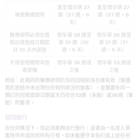
直至懷孕第 27 
直至懷孕第 27 
無需醫療證明
週（27 週 + 6 
週（27 週 + 6 
天）
天）
醫療證明必須在首
懷孕第 28 週至
懷孕第 28 週至
個出境旅遊日期起
第 35 週（35 
第 31 週（31 
計 10 天內簽發
週 + 6 天）
週 + 6 天）
不接受相關懷孕旅
懷孕第 36 週或
懷孕第 32 週或
客登機
之後
之後
附註：此相同的醫療證明於你的回程航班亦樣有效（僅適
用於旅途中未出現任何特別狀況的旅客），並需要在同一
預訂的回程旅遊日期當天仍符合32週（多胎）或36週（單
胎）的要求。
陪同旅行
在任何情況下，您必須能夠自行旅行，或者由一名成人乘
客陪伴完成您的所有行程。如未能遵守本指引或上述任何