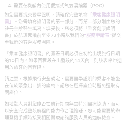
需要在機艙內使用便攜式氧氣濃縮器（POC）
如您需要提交醫學證明，請確保完整填寫
「乘客健康證明
書」
。您需填寫證明書的第一部分，而第二部分則由您的
註冊主診醫生填寫。填妥後，您必須將「乘客健康證明
書」於航班起飛前至少72小時以我們的
“服務申請表”
提交
至我們的客戶服務團隊。
「乘客健康證明書」的簽署日期必須在初始出境旅行日期
的10日內。如果回程段在出發段的14天內，則該表格也適
用於旅客的回程段。
請注意，根據飛行安全規定，需要醫學證明的乘客不能坐
在位於緊急出口排的座椅。請您在選擇座位時避免選取有
關座位。
如地勤人員對您能否在航行期間無需特別醫療協助，而可
以安全完成整段航程的能力作合理懷疑，您可能需要於辦
理登機手續時接受相關醫療諮詢服務人員的適航檢查。