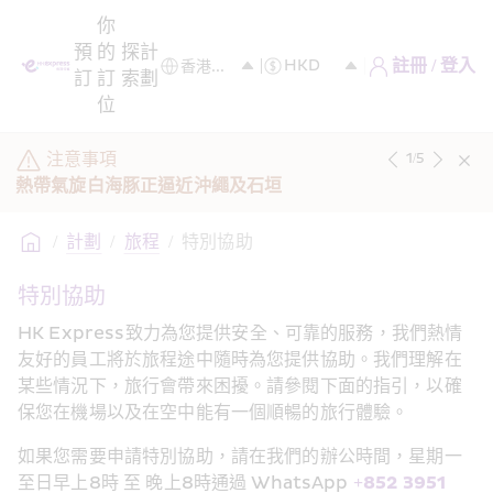
你
預
的
探
計
註冊 / 登入
訂
訂
索
劃
位
注意事項
1
/
5
熱帶氣旋白海豚正逼近沖繩及石垣
/
計劃
/
旅程
/
特別協助 
特別協助  
HK Express致力為您提供安全、可靠的服務，我們熱情
友好的員工將於旅程途中隨時為您提供協助。我們理解在
某些情況下，旅行會帶來困擾。請參閱下面的指引，以確
保您在機場以及在空中能有一個順暢的旅行體驗。
如果您需要申請特別協助，請在我們的辦公時間，星期一
至日早上8時 至 晚上8時通過 WhatsApp 
+852 3951 