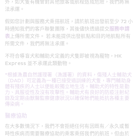
外，如犬隻有機會對其他旅客或航程造成危險，我們將無
法承運。
假如您計劃與服務犬乘搭航班，請於航班出發前至少 72 小
時通知我們的客戶聯繫團隊，其後儘快透過提交
服務申請
表
上傳所需文件。 若未能提供出發航點和目的地航點所有
所需文件，我們將無法承運。
不符合導盲犬和輔助犬定義的犬隻即被視為寵物，HK 
Express 並不承運此類動物。
*根據漁農自然護理署（漁護署）的資料，傷殘人士輔助犬
（DAD）可定義為一種已接受過訓練的犬隻，專門輔助身
體有殘疾的人士以便能較獨立地生活。輔助犬的特性是勤
力、具服從性及沒有攻擊性。輔助犬有良好的防疫注射紀
錄及定期由獸醫監察健康狀況以確保牠們能抵抗各種主要
傳染病。
醫療協助
在大多數情況下，我們不會拒絕任何有因既有／永久或暫
時性疾病而需要醫療協助的乘客乘搭我們的航班。但由於