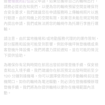
過
管理我的訂位
提交申請。如果您攜帶自己的輪椅出行，
請務必提前告知我們，以便為您的輪椅預留空間並確保符
合安全要求。我們建議您在申請服務時上傳輪椅照片以進
行驗證。由於飛機上的空間有限，如果您未能在規定時間
內提出申請，我們或無法將您的輪椅作為托運行李進行運
輸。
請注意，由於當地機場和/或地勤服務代理的的運作限制，
部分服務和設施可能受到影響，例如停機坪無登機橋或乘
客登機升降設備。我們將盡力提前通知，並在可能的情況
下提供協助。
為確保你有足夠時間在航班出發前辦理登機手續、保安檢
查和出入境手續，我們建議你在航班預定出發時間前至少 
120 分鐘到達機場。你可以選擇使用你的手動輪椅前往登
機閘口。如你的輪椅為電池驅動，則必須在登機櫃檯辦理
登機手續。我們將為你提供輪椅以便你在機場範圍內活
動。