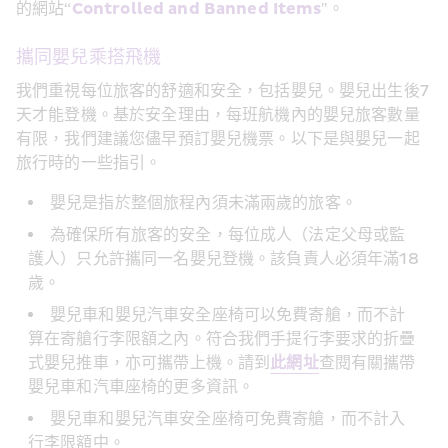
的網站“
Controlled and Banned Items
"。
攜同嬰兒乘搭飛機
我們重視每位旅客的舒適和安全，包括嬰兒。嬰兒出生後7
天才能登機。基於安全理由，每班航機內的嬰兒旅客數量
有限，我們建議您儘早預訂嬰兒機票。以下是與嬰兒一起
旅行時的一些指引。
嬰兒是指於整個旅程內須未滿兩歲的旅客。
為確保所有旅客的安全，每位成人（法定父母或監
護人）只允許攜同一名嬰兒登機。該負責人必須年滿18
歲。
嬰兒車和嬰兒汽車安全座椅可以免費寄艙，而不計
算在寄艙行李限額之內。符合我們手提行李要求的折疊
式嬰兒推車，亦可攜帶上機。請到
此
網址
查閱有關攜帶
嬰兒車和汽車座椅的更多資訊。
嬰兒車和嬰兒汽車安全座椅可免費寄艙，而不計入
行李限額中。