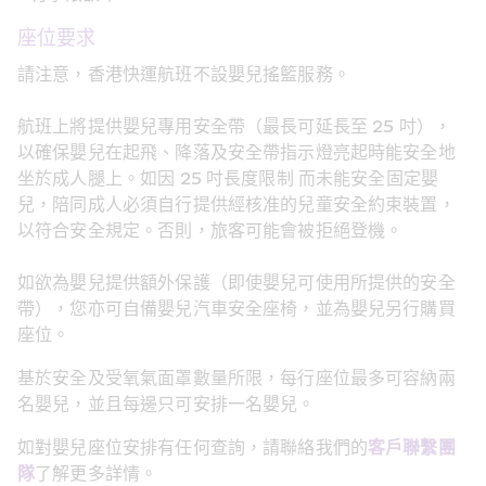
座位要求
請注意，香港快運航班不設嬰兒搖籃服務。
航班上將提供嬰兒專用安全帶（最長可延長至 25 吋），
以確保嬰兒在起飛、降落及安全帶指示燈亮起時能安全地
坐於成人腿上。如因 25 吋長度限制 而未能安全固定嬰
兒，陪同成人必須自行提供經核准的兒童安全約束裝置，
以符合安全規定。否則，旅客可能會被拒絕登機。 
如欲為嬰兒提供額外保護（即使嬰兒可使用所提供的安全
帶），您亦可自備嬰兒汽車安全座椅，並為嬰兒另行購買
座位。
基於安全及受氧氣面罩數量所限，每行座位最多可容納兩
名嬰兒，並且每邊只可安排一名嬰兒。
如對嬰兒座位安排有任何查詢，請聯絡我們的
客戶聯繫團
隊
了解更多詳情。