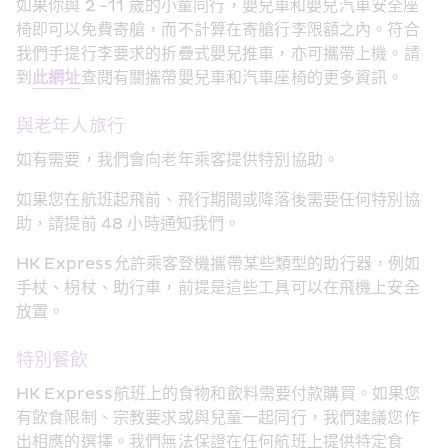
如果你與 2 -11 歲的小童同行，嬰兒車和嬰兒汽車安全座
椅即可以免費寄艙，而不計算在寄艙行李限額之內。符合
我們手提行李要求的折疊式嬰兒推車，亦可攜帶上機。請
到
此網
址
查閱有關攜帶嬰兒車和汽車座椅的更多資訊。
與老年人旅行
如有需要，我們會向老年乘客提供特別協助。
如果您在航班起飛前、飛行期間或降落後需要任何特別協
助，請提前 48 小時通知我們。 
HK Express允許乘客登機攜帶某些類型的助行器，例如
手杖、枴杖、助行車，前提是這些工具可以在飛機上安全
放置。
特別餐飲
HK Express航班上的食物和飲料需要付款購買。如果您
有飲食限制、宗教要求或與兒童一起同行，我們建議您作
出相應的選擇。我們無法保證在任何航班上提供特定食