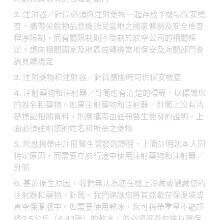
注射器／針筒必須與注射藥物一起存放予機場保安檢
查。攜帶尖銳物品登機須受當地之國家條例及安全檢查
程序限制，而有關限制則不受制於航空公司的相關規
定。請向相關國家及地區或轉機當地保安及海關部門查
詢具體規定
注射藥物和注射器／針筒應隨時可供保安檢查
注射藥物和注射器／針筒應有清楚的標籤，以標識您
的姓名和藥物。如果注射藥物和注射器／針筒上沒有清
楚標記相關資料，則應攜帶由註冊醫生簽發的證明，上
面必須註明您的姓名和所需之藥物
您應攜帶由註冊醫生簽發的證明，上面註明您本人因
特定原因，而需要在航行途中使用注射藥物和注射器／
針筒
基於衛生原因，我們無法為您在機上冷藏或儲藏您的
注射器和藥物／針筒。我們建議您將其盛載在保溫袋或
真空保溫瓶中。如需要使用乾冰，您可攜帶重量不能超
過2.5公斤（4.41磅）的乾冰，並必須妥善包裝以確保