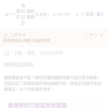
你
預
的
探
計
註冊 / 登入
訂
訂
索
劃
位
注意事項
1
/
6
熱帶氣旋白海豚正逼近寧波
/
計劃
/
旅程
/
免稅商品限額
免稅商品限額
購物優惠誰不愛？精彩的購物體驗總能令旅行更添樂趣。
但是別忘了每個地區的免稅額都不同，旅客必須遵守免稅
額規定。以下內容僅供參考。
香港特別行政區免稅限額