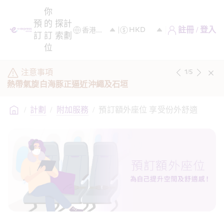
你
預
的
探
計
註冊 / 登入
訂
訂
索
劃
位
注意事項
1
/
5
熱帶氣旋白海豚正逼近沖繩及石垣
/
計劃
/
附加服務
/
預訂額外座位 享受份外舒適