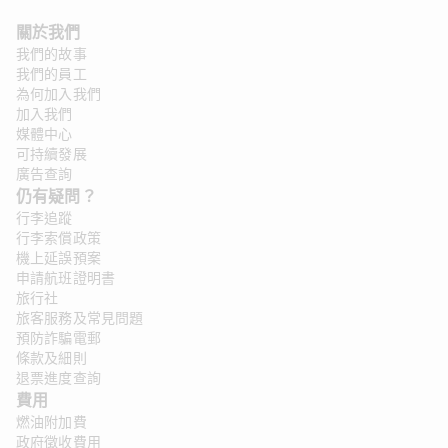
關於我們
我們的故事
我們的員工
為何加入我們
加入我們
媒體中心
可持續發展
廣告查詢
仍有疑問？ 
行李追蹤
行李索償政策
機上延誤預案
申請航班證明書
旅行社
旅客服務及常見問題
預防詐騙電郵
條款及細則
退票進度查詢
費用
燃油附加費
政府徵收費用