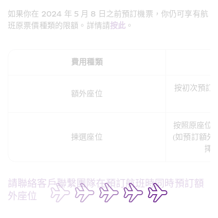
如果你在 2024 年 5 月 8 日之前預訂機票，你仍可享有航
班原票價種類的限額。詳情請
按此
。
費用種類
按初次預訂
額外座位
按照原座位類
揀選座位
(如預訂額
擇
請聯絡客戶聯繫團隊在預訂航班時同時預訂額
外座位