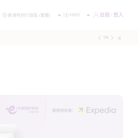
註冊 / 登入
1
/
6