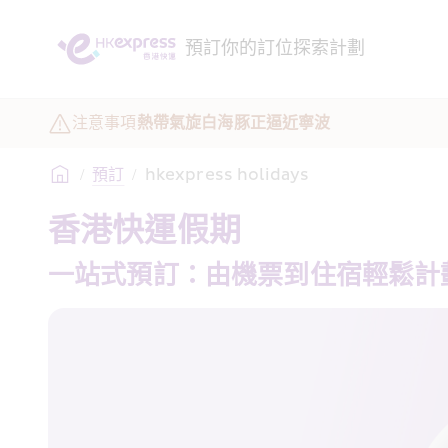
預訂
你的訂位
探索
計劃
注意事項
熱帶氣旋白海豚正逼近寧波
/
預訂
/
hkexpress holidays
香港快運假期
一站式預訂：由機票到住宿輕鬆計