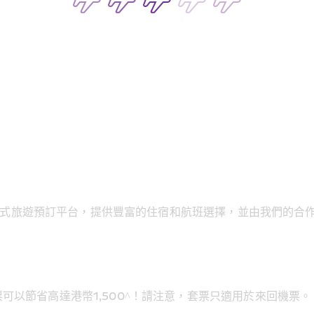
一站式旅遊預訂平台，提供豐富的住宿和航班選擇，並由我們的合作夥伴
以節省高達港幣1,500^！請注意，套票只適用於來回機票。