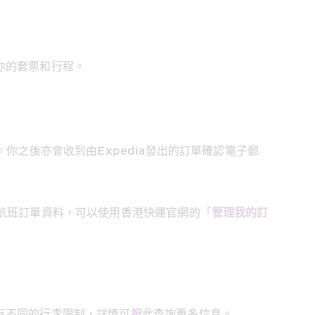
你的套票和行程。
你之後亦會收到由Expedia發出的訂單確認電子郵
詢航班訂單資料，可以使用香港快運官網的「
管理我的訂
有不同的行李限制，詳情可
按此
查詢更多信息。