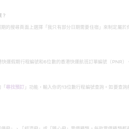
票？
假期的搜尋頁面上選擇「我只有部分日期需要住宿」來制定屬於
快運假期行程編號和6位數的香港快運航班訂單編號（PNR）。
的「
尋找預訂
」功能，輸入你的13位數行程編號查詢。如要查
輕便飛」、「經濟飛」或「隨心飛」票價種類。每款票價種類都