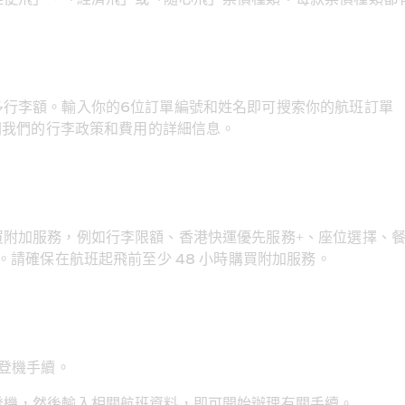
多行李額。輸入你的6位訂單編號和姓名即可搜索你的航班訂單 
關我們的行李政策和費用的詳細信息。
買附加服務，例如行李限額、香港快運優先服務+、座位選擇、
。請確保在航班起飛前至少 48 小時購買附加服務。
辦登機手續。
登機，然後輸入相關航班資料，即可開始辦理有關手續。