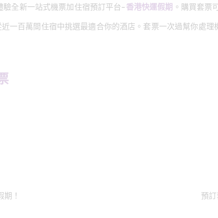
體驗全新一站式機票加住宿預訂平台-
香港快運假期
。購買套票
從近一百萬間住宿中挑選最適合你的酒店。套票一次過幫你處理
票 
假期！
預訂