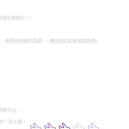
取消住宿預訂！)
額、香港快運優先服務+、優選座位和餐飲服務等)
假期平台。
日期，及人數。