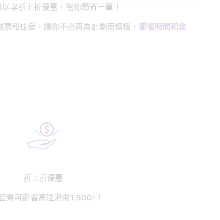
可以享折上折優惠，幫你節省一筆！
機票和住宿，讓你不必再為計劃而煩惱，
節省時間和金
折上折優惠
套票可節省高達港幣1,500^！