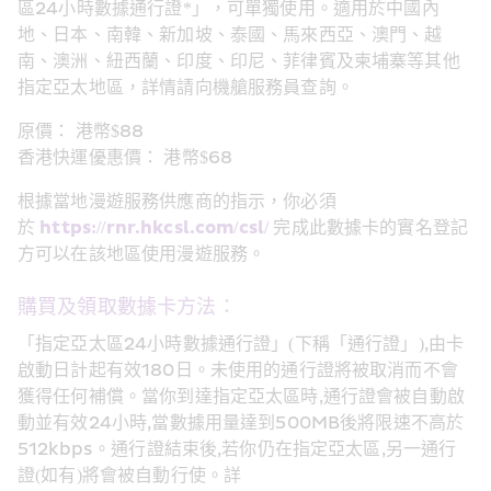
區24小時數據通行證*」，可單獨使用。適用於中國內
地、日本、南韓、新加坡、泰國、馬來西亞、澳門、越
南、澳洲、紐西蘭、印度、印尼、菲律賓及柬埔寨等其他
指定亞太地區，詳情請向機艙服務員查詢。
原價： 港幣$88
香港快運優惠價： 港幣$68
根據當地漫遊服務供應商的指示，你必須
於 
https://rnr.hkcsl.com/csl/
 完成此數據卡的實名登記
方可以在該地區使用漫遊服務。
購買及領取數據卡方法：
「指定亞太區24小時數據通行證」(下稱「通行證」),由卡
啟動日計起有效180日。未使用的通行證將被取消而不會
獲得任何補償。當你到達指定亞太區時,通行證會被自動啟
動並有效24小時,當數據用量達到500MB後將限速不高於
512kbps。通行證結束後,若你仍在指定亞太區,另一通行
證(如有)將會被自動行使。詳