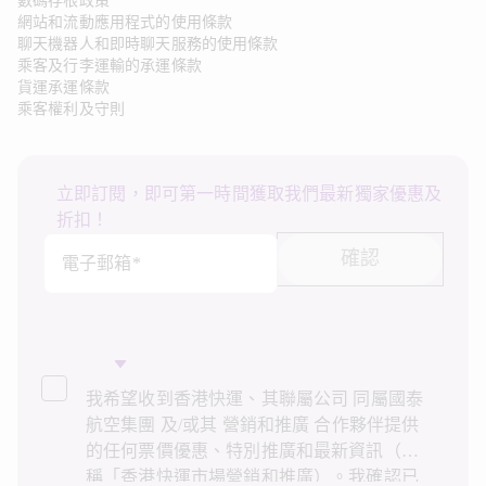
數碼存根政策
網站和流動應用程式的使用條款
聊天機器人和即時聊天服務的使用條款
乘客及行李運輸的承運條款
貨運承運條款
乘客權利及守則
立即訂閱，即可第一時間獲取我們最新獨家優惠及
折扣！
確認
電子郵箱*
我希望收到香港快運、其聯屬公司 同屬國泰
航空集團 及/或其 營銷和推廣 合作夥伴提供
的任何票價優惠、特別推廣和最新資訊（統
稱「香港快運市場營銷和推廣）。我確認已