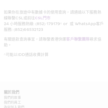
如果你在旅途中有數據卡的使用查詢，請通過以下服務熱
線聯繫CSL或前往
CSL門市
24 小時服務熱線: (852) 179179^ or  或 WhatsApp客戶
服務: (852)66532123
有關退款查詢事宜，請聯繫香港快運
客戶聯繫團隊
尋求協
助。
^可能以IDD通話收費計算
關於我們
我們的故事
我們的員工
為何加入我們