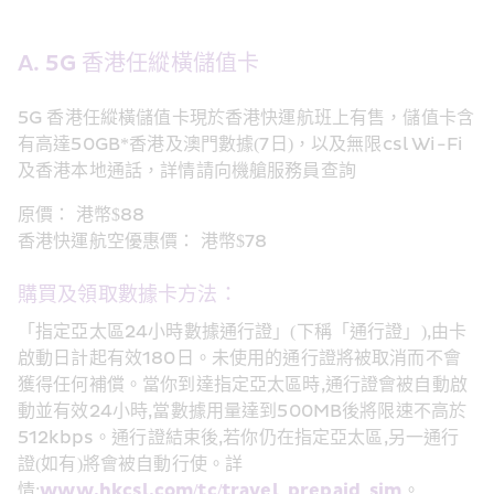
A. 5G 香港任縱橫儲值卡
5G 香港任縱橫儲值卡現於香港快運航班上有售，儲值卡含
有高達50GB*香港及澳門數據(7日)，以及無限csl Wi-Fi
及香港本地通話，詳情請向機艙服務員查詢
原價： 港幣$88
香港快運航空優惠價： 港幣$78
購買及領取數據卡方法：
「指定亞太區24小時數據通行證」(下稱「通行證」),由卡
啟動日計起有效180日。未使用的通行證將被取消而不會
獲得任何補償。當你到達指定亞太區時,通行證會被自動啟
動並有效24小時,當數據用量達到500MB後將限速不高於
512kbps。通行證結束後,若你仍在指定亞太區,另一通行
證(如有)將會被自動行使。詳
情:
www.hkcsl.com/tc/travel_prepaid_sim
。