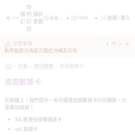
你
預
的
探
計
註冊 / 登入
訂
訂
索
劃
位
注意事項
1
/
5
熱帶氣旋白海豚正逼近沖繩及石垣
/
計劃
/
附加服務
/
旅遊數據卡
旅遊數據卡
於航機上，我們提供一系列優惠旅遊數據卡以供購買，大
家萬勿錯過！
5G 香港任縱橫儲值卡
csl 旅遊卡