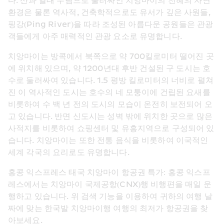
다. 산과 열대 우림으로 둘러싸인 치앙마이의 천혜의 자연 
환경은 물론 역사적, 건축학적으로도 유서가 깊은 사원들, 
핑강(Ping River)을 따라 조성된 아름다운 공원들은 관광
객들에게 아주 매력적인 관광 요소로 유명합니다.
치앙마이는 방콕에서 북쪽으로 약 700킬로미터 떨어진 곳
에 위치해 있으며, 약 1200년대 후반 건설된 구 도시는 호
수로 둘러싸여 있습니다. 1.5 평방 킬로미터의 너비로 펼쳐
진 이 역사적인 도시는 호수의 네 모퉁이에 건립된 요새를 
비롯하여 수 백 년 전의 도시의 모습이 온전히 보전되어 오
고 있습니다. 반면 신도시는 성벽 밖에 위치한 곳으로 많은 
사적지를 비롯하여 쇼핑센터 및 유흥지역으로 구성되어 있
습니다. 치앙마이는 또한 전통 음식을 비롯하여 이국적인 
세계 각국의 요리로도 유명합니다.
홍콩 익스프레스 태국 치앙마이 항공권 특가: 홍콩 익스프
레스에서는 치앙마이 국제공항(CNX)행 비행편을 매일 운
행하고 있습니다. 위 검색 기능을 이용하여 귀하의 여행 날
짜에 맞는 한국발 치앙마이행 여행의 최저가 항공권을 찾
아보세요.