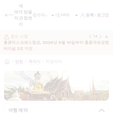
예
예
약 
탐
플
등록 / 로그인
약
관
험
랜
리
중요 사항
1
/
4
홍콩익스프레스항공, 2026년 6월 10일부터 홍콩국제공항 
터미널 2로 이전
/
탐험
/
목적지
/
치앙마이
여행 예약