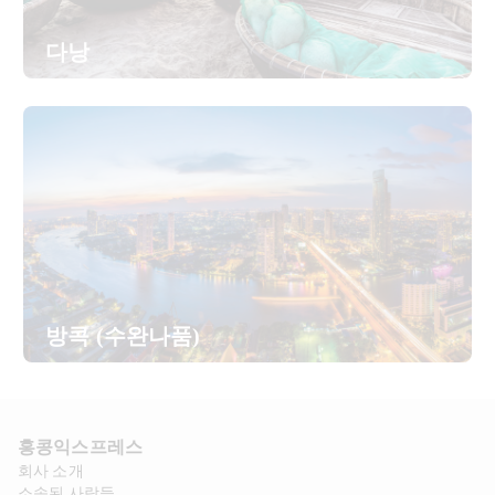
다낭
방콕 (수완나품)
홍콩익스프레스​ 
회사 소개​
소속된 사람들