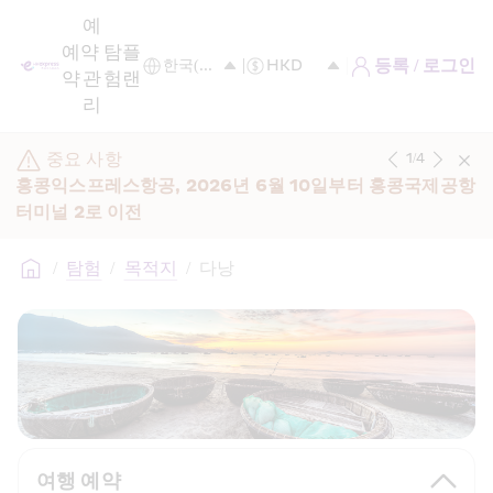
예
예
약 
탐
플
등록 / 로그인
약
관
험
랜
리
중요 사항
1
/
4
홍콩익스프레스항공, 2026년 6월 10일부터 홍콩국제공항 
터미널 2로 이전
/
탐험
/
목적지
/
다낭
여행 예약