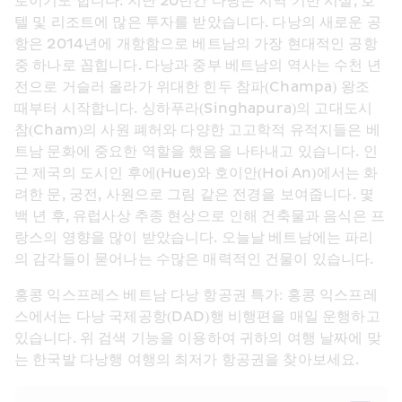
로이기도 합니다. 지난 20년간 다낭은 지역 기반 시설, 호
텔 및 리조트에 많은 투자를 받았습니다. 다낭의 새로운 공
항은 2014년에 개항함으로 베트남의 가장 현대적인 공항 
중 하나로 꼽힙니다. 다낭과 중부 베트남의 역사는 수천 년 
전으로 거슬러 올라가 위대한 힌두​​ 참파(Champa) 왕조 
때부터 시작합니다. 싱하푸라(Singhapura)의 고대도시 
참(Cham)의 사원 폐허와 다양한 고고학적 유적지들은 베
트남 문화에 중요한 역할을 했음을 나타내고 있습니다. 인
근 제국의 도시인 후에(Hue)와 호이안(Hoi An)에서는 화
려한 문, 궁전, 사원으로 그림 같은 전경을 보여줍니다. 몇 
백 년 후, 유럽사상 추종 현상으로 인해 건축물과 음식은 프
랑스의 영향을 많이 받았습니다. 오늘날 베트남에는 파리
의 감각들이 묻어나는 수많은 매력적인 건물이 있습니다.
홍콩 익스프레스 베트남 다낭 항공권 특가: 홍콩 익스프레
스에서는 다낭 국제공항(DAD)행 비행편을 매일 운행하고 
있습니다. 위 검색 기능을 이용하여 귀하의 여행 날짜에 맞
는 한국발 다낭행 여행의 최저가 항공권을 찾아보세요.