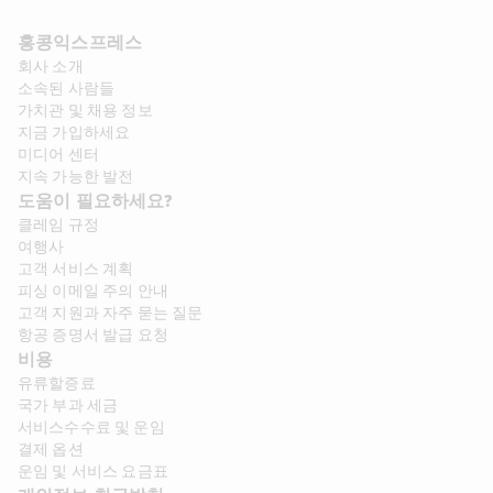
홍콩익스프레스​ 
회사 소개​
소속된 사람들
가치관 및 채용 정보​
지금 가입하세요
미디어 센터
지속 가능한 발전
도움이 필요하세요?
클레임 규정
여행사
고객 서비스 계획
피싱 이메일 주의 안내
고객 지원과 자주 묻는 질문
항공 증명서 발급 요청
비용
유류할증료
국가 부과 세금
서비스수수료 및 운임
결제 옵션
운임 및 서비스 요금표