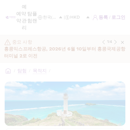
예
예
약 
탐
플
등록 / 로그인
약
관
험
랜
리
중요 사항
1
/
4
홍콩익스프레스항공, 2026년 6월 10일부터 홍콩국제공항 
터미널 2로 이전
/
탐험
/
목적지
/