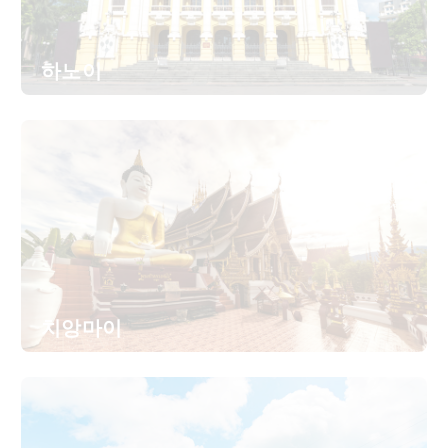
하노이
치앙마이