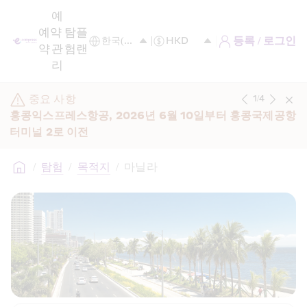
예
예
약 
탐
플
등록 / 로그인
약
관
험
랜
리
중요 사항
1
/
4
홍콩익스프레스항공, 2026년 6월 10일부터 홍콩국제공항 
터미널 2로 이전
/
탐험
/
목적지
/
마닐라