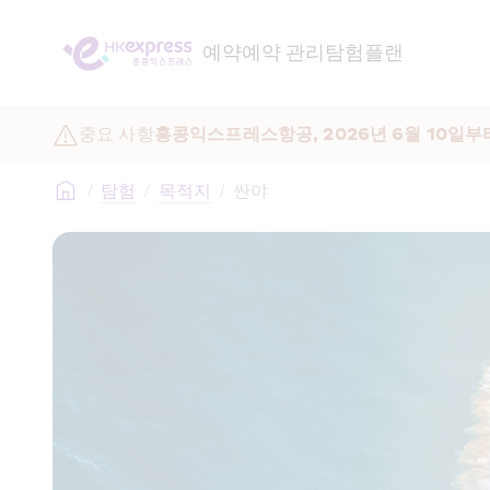
예약
예약 관리
탐험
플랜
중요 사항
홍콩익스프레스항공, 2026년 6월 10일부
/
탐험
/
목적지
/
싼야