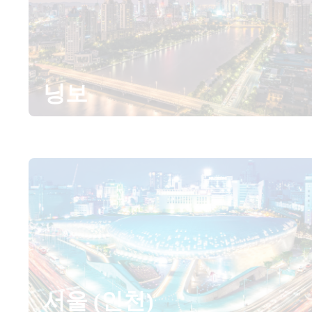
닝보
서울 (인천)