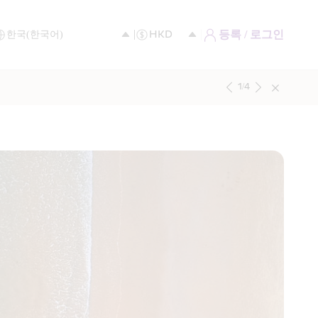
등록 / 로그인
1
/
4