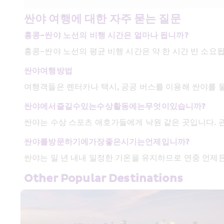
싼야 여행에 대한 자주 묻는 질문
홍콩-싼야 노선의 비행 시간은 얼마나 됩니까?
홍콩-싼야 노선의 평균 비행 시간은 약 한 시간 반 소요
싼야
여행
방법
여행객들은 렌터카나 택시, 공공 버스를 이용해 싼야를 
싼야에서
즐길
수
있는
수상
활동에는
무엇이
있습니까
?
싼야는 수상 스포츠 애호가들에게 낙원 같은 곳입니다. 관
싼야를
방문하기에
가장
좋은
시기는
언제입니까
?
싼야는 일 년 내내 일정한 기온을 유지하므로 연중 언제
Other Popular Destinations