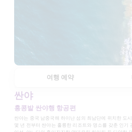
여행 예약
싼야
홍콩발 싼야행 항공편
싼야는 중국 남중국해 하이난 섬의 최남단에 위치한 도시로
몇 년 전부터 싼야는 훌륭한 리조트와 명소를 갖춘 인기 