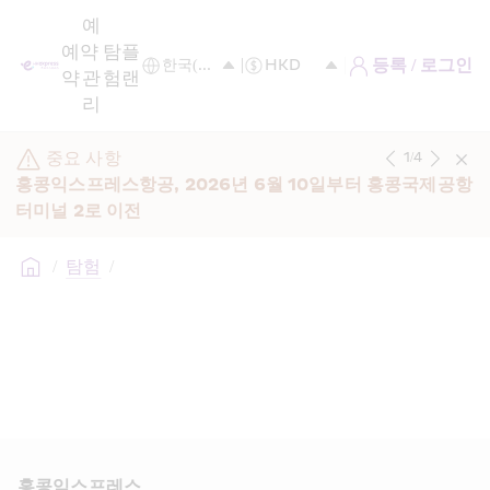
예
예
약 
탐
플
등록 / 로그인
약
관
험
랜
리
중요 사항
1
/
4
홍콩익스프레스항공, 2026년 6월 10일부터 홍콩국제공항 
터미널 2로 이전
/
탐험
/
홍콩익스프레스​ 