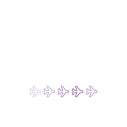
도움이 필요하세요?
클레임 규정
여행사
고객 서비스 계획
피싱 이메일 주의 안내
고객 지원과 자주 묻는 질문
항공 증명서 발급 요청
비용
유류할증료
국가 부과 세금
서비스수수료 및 운임
결제 옵션
운임 및 서비스 요금표
개인정보 취급방침
개인정보보호정책
쿠키 정책
웹사이트 및 모바일 애플리케이션 이용 약관
챗봇 및 실시간 채팅 서비스 이용 약관
승객 및 수하물 운송 약관
화물 운송 약관
승객 권리 및 규정