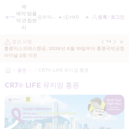
예
예
약 
탐
플
등록 / 로그인
약
관
험
랜
리
중요 사항
1
/
4
홍콩익스프레스항공, 2026년 6월 10일부터 홍콩국제공항 
터미널 2로 이전
/
플랜
/
/
CR7® LIFE 뮤지엄 홍콩
CR7® LIFE 뮤지엄 홍콩