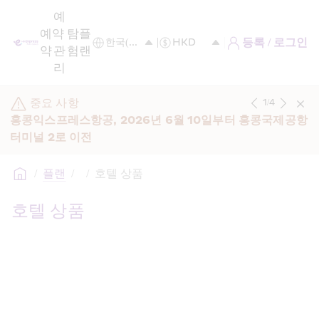
예
예
약 
탐
플
등록 / 로그인
약
관
험
랜
리
중요 사항
1
/
4
홍콩익스프레스항공, 2026년 6월 10일부터 홍콩국제공항 
터미널 2로 이전
/
플랜
/
/
호텔 상품
호텔 상품