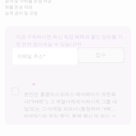
승객 및 수하물 운송 약관
화물 운송 약관
승객 권리 및 규정
지금 구독하시면 최신 독점 혜택과 할인 정보를 가
장 먼저 받아보실 수 있습니다!
접수
이메일 주소*
본인은 홍콩익스프레스 에어웨이즈 유한회
사(“HKE”), 그 계열사캐세이퍼시픽 그룹 내 
및/또는 그 마케팅 파트너 (총칭하여 “HKE 
마케팅”)의 운임 할인, 특별 행사 및 최신 소
식을 받고 싶습니다. 본인은 HKE의 
개인정
보 보호 정책을
을 읽고 이해했으며, HKE 마