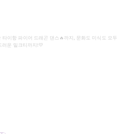
타이항 파이어 드래곤 댄스🔥까지, 문화도 미식도 모두 
드러운 밀크티까지!💛
*