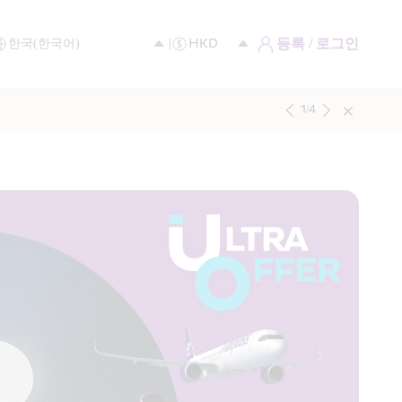
등록 / 로그인
1
/
4