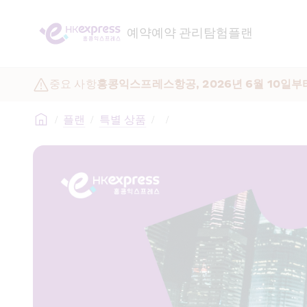
예약
예약 관리
탐험
플랜
중요 사항
홍콩익스프레스항공, 2026년 6월 10일부
/
플랜
/
특별 상품
/
/