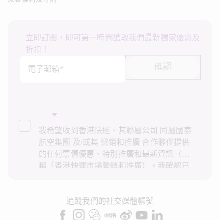
立即訂閱，即可第一時間獲取我們最新獨家優惠及
折扣！
確認
電子郵箱*
我希望收到香港快運、其聯屬公司 同屬國泰
航空集團 及/或其 營銷和推廣 合作夥伴提供
的任何票價優惠、特別推廣和最新資訊（統
稱「香港快運市場營銷和推廣）。我確認已
閱讀並了解香港快運的
私隱政策
，並同意香
港快運使用上述個人資料和任何過往交易記
錄進行直接市場營銷和推廣。我知悉在未經
追蹤我們的社交媒體帳號
我的同意下，香港快運不會使用我的個人資