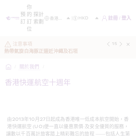
你
預
的
探
計
註冊 / 登入
訂
訂
索
劃
位
注意事項
1
/
5
熱帶氣旋白海豚正逼近沖繩及石垣
/
 關於我們 
/
香港快運航空十週年
由2013年10月27日起成為香港唯一低成本航空開始，香
港快運航空 (UO)便一直以優惠票價·及安全優質的服務，
讓數以千百萬計旅客踏上精彩難忘的旅程 ——包括人生第