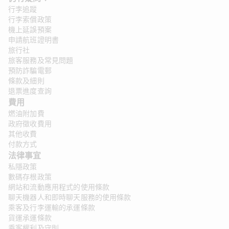
行李追蹤
行李索償政策
機上延誤預案
申請航班證明書
旅行社
旅客服務及常見問題
預防詐騙電郵
條款及細則
退票進度查詢
費用
燃油附加費
政府徵收費用
其他收費
付款方式
法律事宜
私隱政策
數碼存根政策
網站和流動應用程式的使用條款
聊天機器人和即時聊天服務的使用條款
乘客及行李運輸的承運條款
貨運承運條款
乘客權利及守則