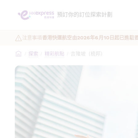
預訂
你的訂位
探索
計劃
注意事項
香港快運航空由2026年6月10日起已進
/
探索
/
精彩航點
/
吉隆坡（梳邦）