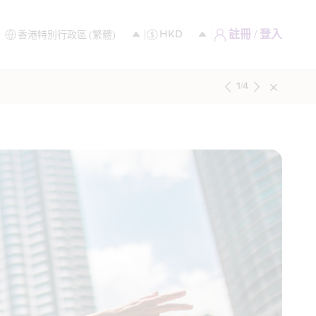
註冊 / 登入
1
/
4