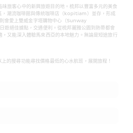
品味旅客心中的新興旅遊目的地。梳邦以豐富多元的美食
，潮流咖啡館與傳統咖啡店（kopitiam）並存，形成
則會愛上雙威金字塔購物中心（Sunway 
一日遊絕佳據點，交通便利。從梳邦麗雅公園到熱帶都會
現代舒適，又能深入體驗馬來西亞的本地魅力。無論是短途旅行
使用以上的搜尋功能尋找價格最低的心水航班，展開旅程！